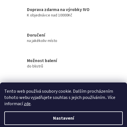
l
á
Doprava zdarma na výrobky IVO
d
K objednávce nad 10000Kč
a
c
í
Doručení
p
na jakékoliv místo
r
v
k
y
Možnost balení
v
do blistrů
ý
p
i
s
Přes 3000 výdejních míst
u
Tento web používá soubory cookie. Dalším procházením
po celé ČR
tohoto webu vyjadřujete souhlas s jejich používáním.. Více
informací
zde
.
Z
á
Nastavení
Vytvořil Shoptet
p
a