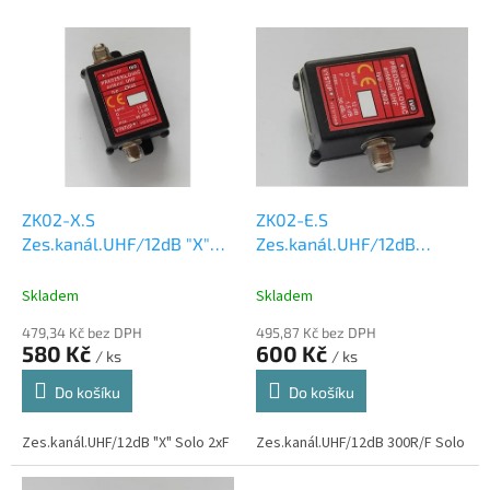
p
V
r
ý
o
p
d
i
u
s
k
p
t
r
ů
o
d
ZK02-X.S
ZK02-E.S
u
Zes.kanál.UHF/12dB "X"
Zes.kanál.UHF/12dB
k
Solo 2xF
300R/F Solo
t
Skladem
Skladem
ů
479,34 Kč bez DPH
495,87 Kč bez DPH
580 Kč
600 Kč
/ ks
/ ks
Do košíku
Do košíku
Zes.kanál.UHF/12dB "X" Solo 2xF
Zes.kanál.UHF/12dB 300R/F Solo