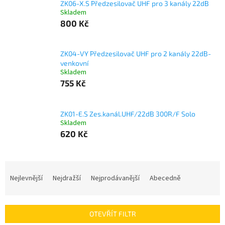
ZK06-X.S Předzesilovač UHF pro 3 kanály 22dB
Skladem
800 Kč
ZK04-VY Předzesilovač UHF pro 2 kanály 22dB-
venkovní
Skladem
755 Kč
ZK01-E.S Zes.kanál.UHF/22dB 300R/F Solo
Skladem
620 Kč
Ř
a
Nejlevnější
Nejdražší
Nejprodávanější
Abecedně
z
e
n
OTEVŘÍT FILTR
í