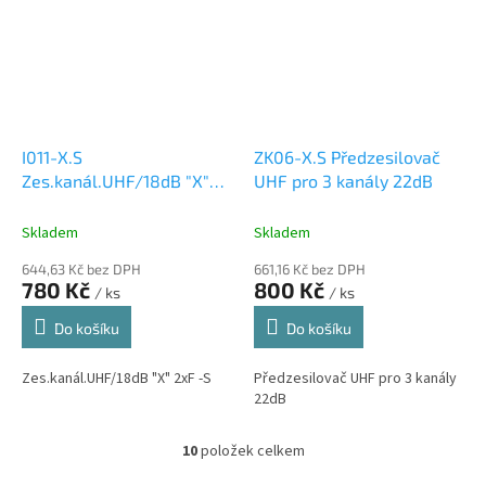
I011-X.S
ZK06-X.S Předzesilovač
Zes.kanál.UHF/18dB "X"
UHF pro 3 kanály 22dB
2xF -S
Skladem
Skladem
644,63 Kč bez DPH
661,16 Kč bez DPH
780 Kč
800 Kč
/ ks
/ ks
Do košíku
Do košíku
Zes.kanál.UHF/18dB "X" 2xF -S
Předzesilovač UHF pro 3 kanály
22dB
10
položek celkem
O
v