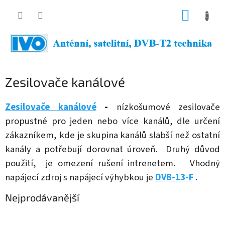
Přejít
NÁKUP
na
obsah
KOŠÍK
Zesilovače kanálové
Zesilovače kanálové
-
nízkošumové zesilovače
propustné pro jeden nebo více kanálů, dle určení
zákazníkem, kde je skupina kanálů slabší než ostatní
kanály a potřebují dorovnat úroveň. Druhý důvod
použití, je omezení rušení intrenetem. Vhodný
napájecí zdroj s napájecí výhybkou je
DVB-13-F
.
Nejprodávanější