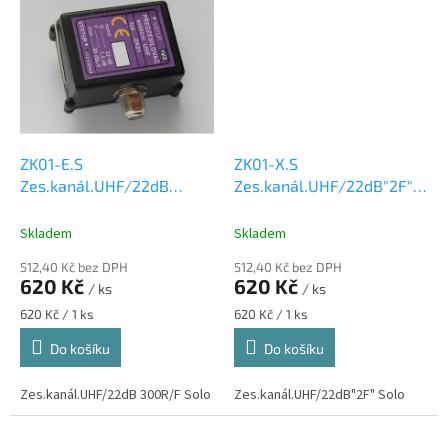
ZK01-E.S
ZK01-X.S
Zes.kanál.UHF/22dB
Zes.kanál.UHF/22dB"2F"
300R/F Solo
Solo
Skladem
Skladem
512,40 Kč bez DPH
512,40 Kč bez DPH
620 Kč
620 Kč
/ ks
/ ks
Měrná
Měrná
620 Kč / 1 ks
620 Kč / 1 ks
cena:
cena:
Do košíku
Do košíku
Zes.kanál.UHF/22dB 300R/F Solo
Zes.kanál.UHF/22dB"2F" Solo