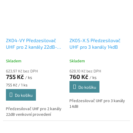
ZK04-VY Předzesilovač
ZK05-X.S Předzesilovač
UHF pro 2 kanály 22dB-
UHF pro 3 kanály 14dB
venkovní
Skladem
Skladem
623,97 Kč bez DPH
628,10 Kč bez DPH
755 Kč
760 Kč
/ ks
/ ks
Měrná
755 Kč / 1 ks
Do košíku
cena:
Do košíku
Předzesilovač UHF pro 3 kanály
14dB
Předzesilovač UHF pro 2 kanály
22dB venkovní provedení