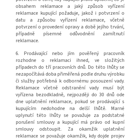
obsahem reklamace a jaký způsob vyřízení
reklamace kupující požaduje, jakož i potvrzení o
datu a způsobu vyřízení reklamace, včetně
potvrzení o provedení opravy a době jejího trvání,
případně písemné odůvodnění zamítnutí
reklamace.
6. Prodávající nebo jím pověřený pracovník
rozhodne o reklamaci ihned, ve složitých
případech do tří pracovních dnů. Do této lhůty se
nezapočítává doba přiměřená podle druhu výrobku
či služby potřebná k odbornému posouzení vady.
Reklamace včetně odstranění vady musí být
vyřízena bezodkladně, nejpozději do 30 dnů ode
dne uplatnění reklamace, pokud se prodávající s
kupujícím nedohodne na delší lhůtě. Marné
uplynutí této lhůty se považuje za podstatné
porušení smlouvy a kupující má právo od kupní
smlouvy odstoupit. Za okamžik uplatnění
reklamace se považuje okamžik, kdy dojde projev