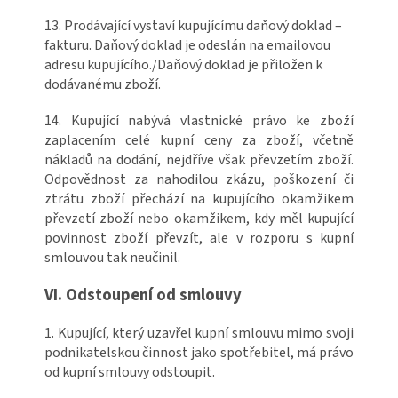
13. Prodávající vystaví kupujícímu daňový doklad –
fakturu. Daňový doklad je odeslán na emailovou
adresu kupujícího./Daňový doklad je přiložen k
dodávanému zboží.
14. Kupující nabývá vlastnické právo ke zboží
zaplacením celé kupní ceny za zboží, včetně
nákladů na dodání, nejdříve však převzetím zboží.
Odpovědnost za nahodilou zkázu, poškození či
ztrátu zboží přechází na kupujícího okamžikem
převzetí zboží nebo okamžikem, kdy měl kupující
povinnost zboží převzít, ale v rozporu s kupní
smlouvou tak neučinil.
VI. Odstoupení od smlouvy
1. Kupující, který uzavřel kupní smlouvu mimo svoji
podnikatelskou činnost jako spotřebitel, má právo
od kupní smlouvy odstoupit.