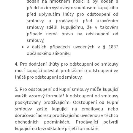
dodán na hmotném nosiči a byl dodán s
předchozím výslovným souhlasem kupujícího
před uplynutím lhůty pro odstoupení od
smlouvy a prodávající před uzavřením
smlouvy sdělil kupujícímu, že v takovém
případě nemá právo na odstoupení od
smlouvy,
v dalších případech uvedených v § 1837
občanského zákoníku.
4. Pro dodržení lhůty pro odstoupení od smlouvy
musí kupující odeslat prohlášení o odstoupení ve
lhůtě pro odstoupení od smlouvy.
5. Pro odstoupení od kupní smlouvy může kupující
využít vzorový formulář k odstoupení od smlouvy
poskytovaný prodávajícím. Odstoupení od kupní
smlouvy zašle kupující na emailovou nebo
doručovací adresu prodávajícího uvedenou v těchto
obchodních podmínkách. Prodávající potvrdí
kupujícímu bezodkladně přijetí formuláře.