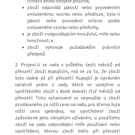
tohoto druhu obvykle používá,
zboží odpovídá jakostí nebo provedením
smluvenému vzorku nebo předloze, byla-li
jakost nebo provedení určeno podle
smluveného vzorku nebo předlohy,
je zboží v odpovídajícím množství, míře nebo
hmotnosti a
zboží vyhovuje požadavkům právních
předpisů.
2. Projeví-li se vada v průběhu šesti měsíců od
převzetí zboží kupujícím, má se za to, že zboží
bylo vadné již při převzetí. Kupující je oprávněn
uplatnit právo z vady, která se vyskytne u
spotřebního zboží v době dvaceti čtyř měsíců od
převzetí. Toto ustanovení se nepoužije u zboží
prodávaného za nižší cenu na vadu, pro kterou byla
nižší cena ujednána, na opotřebení zboží
způsobené jeho obvyklým užíváním, u použitého
zboží na vadu odpovídající míře používání nebo
opotřebení, kterou zboží mělo při převzetí