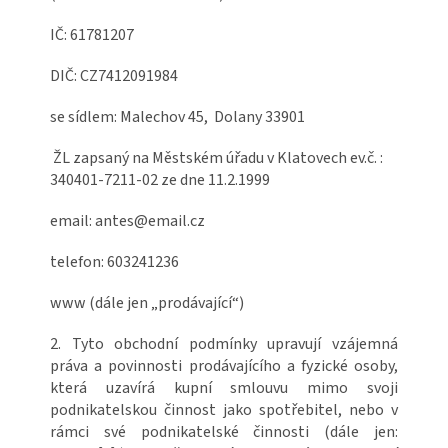
IČ: 61781207
DIČ: CZ7412091984
se sídlem: Malechov 45, Dolany 33901
ŽL zapsaný na Městském úřadu v Klatovech ev.č. :
340401-7211-02 ze dne 11.2.1999
email: antes@email.cz
telefon: 603241236
www (dále jen „prodávající“)
2. Tyto obchodní podmínky upravují vzájemná
práva a povinnosti prodávajícího a fyzické osoby,
která uzavírá kupní smlouvu mimo svoji
podnikatelskou činnost jako spotřebitel, nebo v
rámci své podnikatelské činnosti (dále jen: