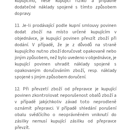
kupujícího, nese kupující riziko a případné
dodatečné náklady spojené s tímto způsobem
dopravy.
11. Je-li prodávající podle kupní smlouvy povinen
dodat zboží na místo určené kupujícím v
objednávce, je kupující povinen převzít zboží při
dodání. V případě, že je z důvodů na straně
kupujícího nutno zboží doručovat opakovaně nebo
jiným způsobem, než bylo uvedeno v objednávce, je
kupující povinen uhradit náklady spojené s
opakovaným doručováním zboží, resp. náklady
spojené s jiným způsobem doručení.
12. Při převzetí zboží od přepravce je kupující
povinen zkontrolovat neporušenost obalů zboží a
v případě jakýchkoliv závad toto neprodleně
oznámit přepravci. V případě shledání porušení
obalu svědčícího o neoprávněném vniknutí do
zásilky nemusí kupující zásilku od přepravce
převzít.