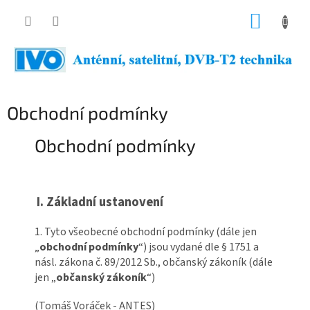
Přejít
NÁKUP
na
obsah
KOŠÍK
Obchodní podmínky
Obchodní podmínky
I.
Základní ustanovení
1. Tyto všeobecné obchodní podmínky (dále jen
„
obchodní podmínky
“) jsou vydané dle § 1751 a
násl. zákona č. 89/2012 Sb., občanský zákoník (dále
jen „
občanský zákoník
“)
(Tomáš Voráček - ANTES)