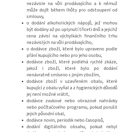
nezávisle na vůli prodávajícího a k němuž
může dojít během lhůty pro odstoupení od
smlouvy,
o dodání alkoholických nápojů, jež mohou
být dodány až po uplynutí třiceti dnů a jejichž
cena závisí na výchylkách finančního trhu
nezávislých na vůli prodávajícího,
o dodávce zboží, které bylo upraveno podle
přání kupujícího nebo pro jeho osobu,
dodávce zboží, které podléhá rychlé zkáze,
jakož i zboží, které bylo po dodání
nenávratně smíseno s jiným zbožím,
dodávce zboží v uzavřeném obalu, které
kupující z obalu vyňal a z hygienických důvodů
jej není možné vrátit,
dodávce zvukové nebo obrazové nahrávky
nebo počítačového programu, pokud porušil
jejich původní obal,
dodávce novin, periodik nebo časopisů,
dodání digitálního obsahu, pokud nebyl