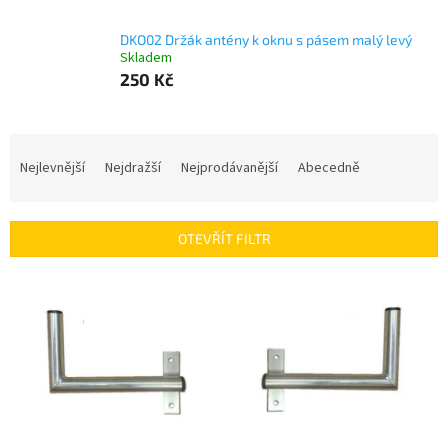
DKO02 Držák antény k oknu s pásem malý levý
Skladem
250 Kč
Ř
a
Nejlevnější
Nejdražší
Nejprodávanější
Abecedně
z
e
n
OTEVŘÍT FILTR
í
p
V
r
ý
o
p
d
i
u
s
k
p
t
r
ů
o