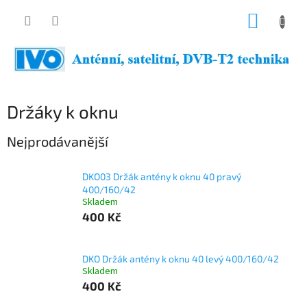
Přejít
NÁKUP
na
obsah
KOŠÍK
Držáky k oknu
Nejprodávanější
DKO03 Držák antény k oknu 40 pravý
400/160/42
Skladem
400 Kč
DKO Držák antény k oknu 40 levý 400/160/42
Skladem
400 Kč