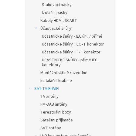
Stahovací pásky
Izolační pásky
Kabely HDMI, SCART
Účastnické šnůry
Účastnické šnůry - IEC úhl. / přímé
Účastnické šňůry : IEC - F konektor
Účastnické šňůry : F - F konektor
ÚČASTNICKÉ ŠŇŮRY - přímé IEC
konektory
Montážní skříně rozvodné
Instalační krabice
SAT-TV-R-WIFI
TV antény
FM-DAB antény
Terestriální boxy
Satelitní přijímače
SAT antény