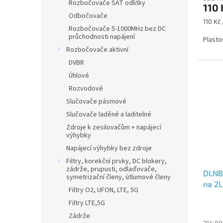
Rozbočovače SAT odlitky
110
Odbočovače
Měrná
110 Kč 
Rozbočovače 5-1000MHz bez DC
cena:
průchodnosti napájení
Plasto
Rozbočovače aktivní
DVBR
Úhlové
Rozvodové
Slučovače pásmové
Slučovače laděné a laditelné
Zdroje k zesilovačům + napájecí
výhybky
Napájecí výhybky bez zdroje
Filtry, korekční prvky, DC blokery,
zádrže, prupusti, odlaďovače,
DLNB0
symetrizační členy, útlumové členy
na 2
Filtry O2, UFON, LTE, 5G
Filtry LTE,5G
Zádrže
214,88