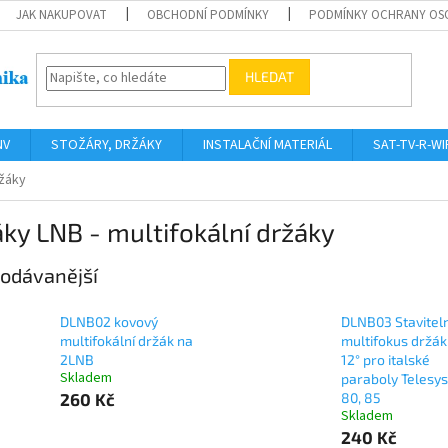
JAK NAKUPOVAT
OBCHODNÍ PODMÍNKY
PODMÍNKY OCHRANY OS
HLEDAT
NV
STOŽÁRY, DRŽÁKY
INSTALAČNÍ MATERIÁL
SAT-TV-R-WI
ržáky
ky LNB - multifokální držáky
odávanější
DLNB02 kovový
DLNB03 Stavitel
multifokální držák na
multifokus držák
2LNB
12° pro italské
Skladem
paraboly Telesy
260 Kč
80, 85
Skladem
240 Kč