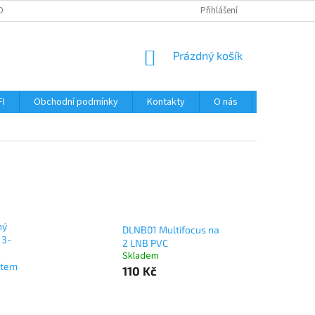
OBNÍCH ÚDAJŮ
Přihlášení
NÁKUPNÍ
Prázdný košík
KOŠÍK
FI
Obchodní podmínky
Kontakty
O nás
Návody
ný
DLNB01 Multifocus na
 3-
2 LNB PVC
Skladem
stem
110 Kč