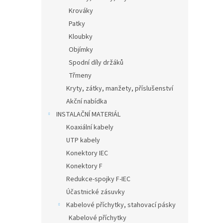
Krováky
Patky
Kloubky
Objímky
Spodní díly držáků
Třmeny
Kryty, zátky, manžety, příslušenství
Akční nabídka
INSTALAČNÍ MATERIÁL
Koaxiální kabely
UTP kabely
Konektory IEC
Konektory F
Redukce-spojky F-IEC
Účastnické zásuvky
Kabelové příchytky, stahovací pásky
Kabelové příchytky