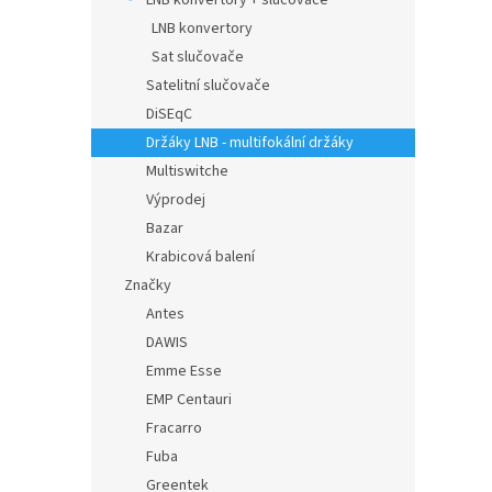
LNB konvertory + slučovače
LNB konvertory
Sat slučovače
Satelitní slučovače
DiSEqC
Držáky LNB - multifokální držáky
Multiswitche
Výprodej
Bazar
Krabicová balení
Značky
Antes
DAWIS
Emme Esse
EMP Centauri
Fracarro
Fuba
Greentek