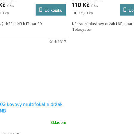
 Kč
110 Kč
/ ks
/ ks
Do košíku
Do
Měrná
/ 1 ks
110 Kč / 1 ks
cena:
vý držák LNB k IT par 80
Náhradní plastový držák LNB k pa
Telesystem
Kód:
1317
2 kovový multifokální držák
LNB
Skladem
 Kč bez DPH