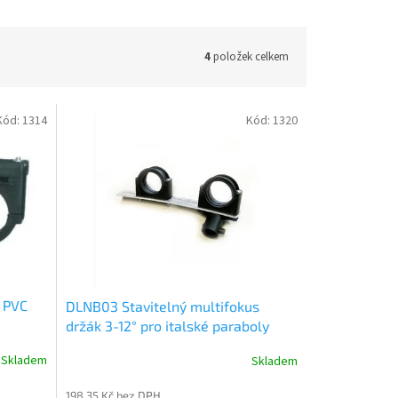
4
položek celkem
Kód:
1314
Kód:
1320
 PVC
DLNB03 Stavitelný multifokus
držák 3-12° pro italské paraboly
Telesystem 80, 85
Skladem
Skladem
198,35 Kč bez DPH