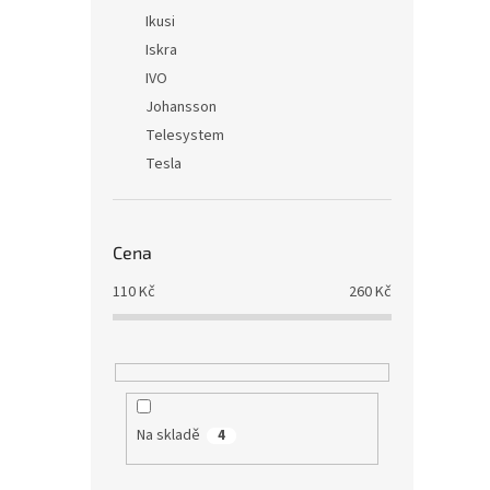
Ikusi
Iskra
IVO
Johansson
Telesystem
Tesla
Cena
110
Kč
260
Kč
Na skladě
4