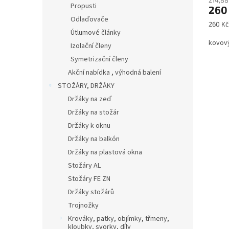
Propusti
260
Odlaďovače
Měrná
260 Kč 
Útlumové články
cena:
kovový
Izolační členy
Symetrizační členy
Akční nabídka , výhodná balení
STOŽÁRY, DRŽÁKY
Držáky na zeď
Držáky na stožár
Držáky k oknu
Držáky na balkón
Držáky na plastová okna
Stožáry AL
Stožáry FE ZN
Držáky stožárů
Trojnožky
Krováky, patky, objímky, třmeny,
kloubky, svorky, díly