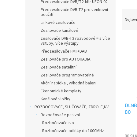
n
Předzesilovače DVB/T2 filtr UFON-02
e
Předzesilovače DVB-T2 pro venkovní
Ř
l
použití
a
Nejlev
Linkové zesilovače
z
Zesilovače kanálové
e
V
zesilovače DVB-T2 rozvodové = s více
n
vstupy, více výstupy
ý
í
Předzesilovače FMII+DAB
p
p
i
r
Zesilovače pro AUTORADIA
s
o
Zesilovače satelitní
p
d
Zesilovače programovatelné
r
u
Akční nabídka , výhodná balení
o
k
Ekonomické komplety
d
t
u
Kanálové vložky
ů
DLNB 
k
ROZBOČOVAČE, SLUČOVAČE, ZDROJE,NV
80
t
Rozbočovače pasivní
ů
Rozbočovače ivo
Rozbočovače odlitky do 1000MHz
90,91 