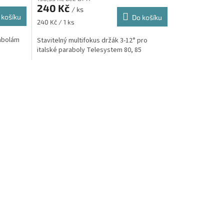
240 Kč
/ ks
 košíku
Do košíku
Měrná
240 Kč / 1 ks
cena:
rabolám
Stavitelný multifokus držák 3-12° pro
italské paraboly Telesystem 80, 85