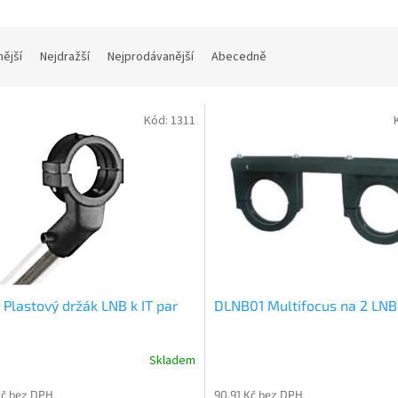
nější
Nejdražší
Nejprodávanější
Abecedně
Kód:
1311
Plastový držák LNB k IT par
DLNB01 Multifocus na 2 LNB
Skladem
Kč bez DPH
90,91 Kč bez DPH