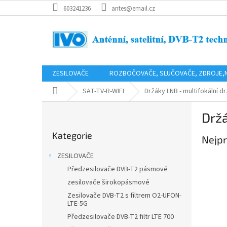
Přejít
603241236
antes@email.cz
na
obsah
ZESILOVAČE
ROZBOČOVAČE, SLUČOVAČE, ZDROJE,
Domů
SAT-TV-R-WIFI
Držáky LNB - multifokální d
P
Držá
o
Přeskočit
s
Kategorie
kategorie
Nejpr
t
r
ZESILOVAČE
a
Předzesilovače DVB-T2 pásmové
n
zesilovače širokopásmové
n
í
Zesilovače DVB-T2 s filtrem O2-UFON-
LTE-5G
p
Předzesilovače DVB-T2 filtr LTE 700
a