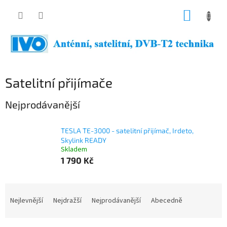
Přejít
NÁKUP
na
obsah
KOŠÍK
Satelitní přijímače
Nejprodávanější
TESLA TE-3000 - satelitní přijímač, Irdeto,
Skylink READY
Skladem
1 790 Kč
Ř
a
Nejlevnější
Nejdražší
Nejprodávanější
Abecedně
z
e