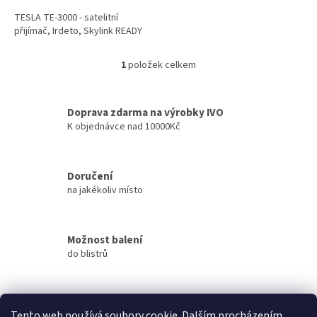
TESLA TE-3000 - satelitní
přijímač, Irdeto, Skylink READY
1
položek celkem
O
v
l
á
Doprava zdarma na výrobky IVO
d
K objednávce nad 10000Kč
a
c
í
Doručení
p
na jakékoliv místo
r
v
k
y
Možnost balení
v
do blistrů
ý
p
i
s
Přes 3000 výdejních míst
u
Tento web používá soubory cookie. Dalším procházením