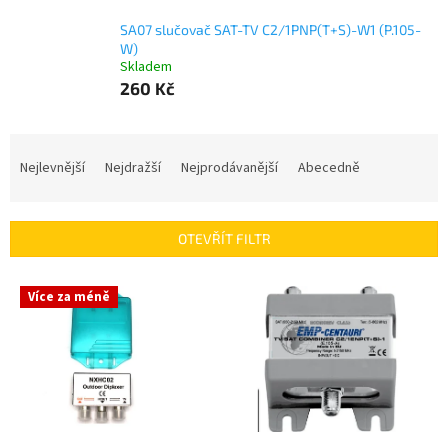
SA07 slučovač SAT-TV C2/1PNP(T+S)-W1 (P.105-
W)
Skladem
260 Kč
Ř
a
Nejlevnější
Nejdražší
Nejprodávanější
Abecedně
z
e
n
OTEVŘÍT FILTR
í
p
V
r
Více za méně
ý
o
p
d
i
u
s
k
p
t
r
ů
o