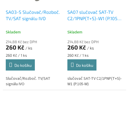
SA03-S Slučovač/Rozboč.
SA07 slučovač SAT-TV
TV/SAT signálu IVO
C2/1PNP(T+S)-W1 (P.105-
W)
Skladem
Skladem
214,88 Kč bez DPH
214,88 Kč bez DPH
260 Kč
260 Kč
/ ks
/ ks
Měrná
Měrná
260 Kč / 1 ks
260 Kč / 1 ks
cena:
cena:
Do košíku
Do košíku
Slučovač/Rozboč. TV/SAT
slučovač SAT-TV C2/1PNP(T+S)-
signálu IVO
W1 (P.105-W)