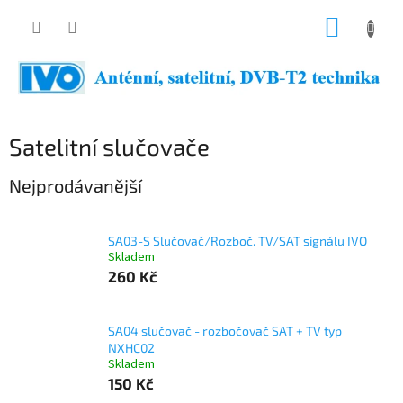
Přejít
NÁKUP
na
obsah
KOŠÍK
Satelitní slučovače
Nejprodávanější
SA03-S Slučovač/Rozboč. TV/SAT signálu IVO
Skladem
260 Kč
SA04 slučovač - rozbočovač SAT + TV typ
NXHC02
Skladem
150 Kč