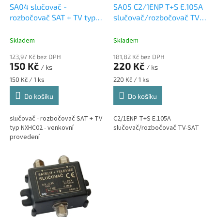
d
SA04 slučovač -
SA05 C2/1ENP T+S E.105A
u
rozbočovač SAT + TV typ
slučovač/rozbočovač TV-
k
NXHC02
SAT
t
Skladem
Skladem
ů
123,97 Kč bez DPH
181,82 Kč bez DPH
150 Kč
220 Kč
/ ks
/ ks
Měrná
Měrná
150 Kč / 1 ks
220 Kč / 1 ks
cena:
cena:
Do košíku
Do košíku
slučovač - rozbočovač SAT + TV
C2/1ENP T+S E.105A
typ NXHC02 - venkovní
slučovač/rozbočovač TV-SAT
provedení