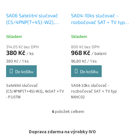
SA06 Satelitní slučovač
SA04-10ks slučovač -
(C5/4PNP(T+4S)-W2),
rozbočovač SAT + TV typ
4xSAT +TV - P.107W
NXHC02
Skladem
Skladem
314,05 Kč bez DPH
800 Kč bez DPH
380 Kč
968 Kč
/ ks
/ balení
Měrná
Měrná
380 Kč / 1 ks
96,80 Kč / 1 ks
cena:
cena:
Do košíku
Do košíku
Satelitní slučovač
SA04-10ks slučovač -
(C5/4PNP(T+4S)-W2), 4xSAT +TV
rozbočovač SAT + TV typ
- P.107W
NXHC02
6
položek celkem
O
v
l
á
Doprava zdarma na výrobky IVO