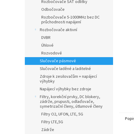
Rozbočovače SAT odlitky
Odbočovače
Rozbočovače 5-1000MHz bez DC
průchodnosti napájení
Rozbočovače aktivní
DVBR
Úhlové
Rozvodové
Slučovače pásmové
Slučovače laděné a laditelné
Zdroje k zesilovačům + napájecí
výhybky
Napájecí výhybky bez zdroje
Filtry, korekční prvky, DC blokery,
zádrže, prupusti, odlaďovače,
symetrizační členy, útlumové členy
Filtry O2, UFON, LTE, 5G
Popi
Filtry LTE,5G
Zádrže