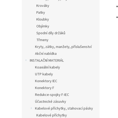
Krováky
Patky
Kloubky
Objímky
Spodní díly držáků
Třmeny
Kryty, zátky, manžety, příslušenství
Akční nabídka
INSTALAČNÍ MATERIÁL
Koaxiální kabely
UTP kabely
Konektory IEC
Konektory F
Redukce-spojky F-IEC
Účastnické zásuvky
Kabelové příchytky, stahovací pásky
Kabelové příchytky