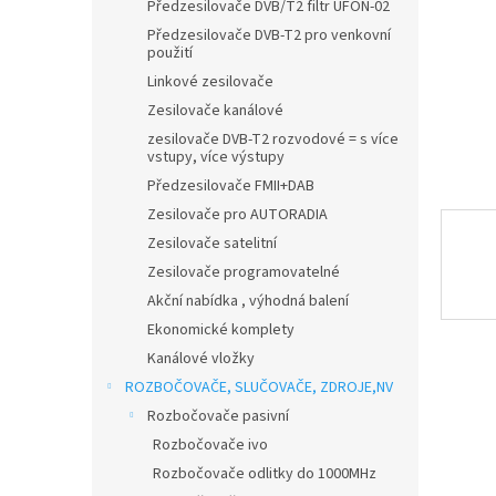
n
Předzesilovače DVB/T2 filtr UFON-02
e
Předzesilovače DVB-T2 pro venkovní
l
použití
Linkové zesilovače
Zesilovače kanálové
zesilovače DVB-T2 rozvodové = s více
vstupy, více výstupy
Předzesilovače FMII+DAB
Zesilovače pro AUTORADIA
Zesilovače satelitní
Zesilovače programovatelné
Akční nabídka , výhodná balení
Ekonomické komplety
Kanálové vložky
ROZBOČOVAČE, SLUČOVAČE, ZDROJE,NV
Rozbočovače pasivní
Rozbočovače ivo
Rozbočovače odlitky do 1000MHz