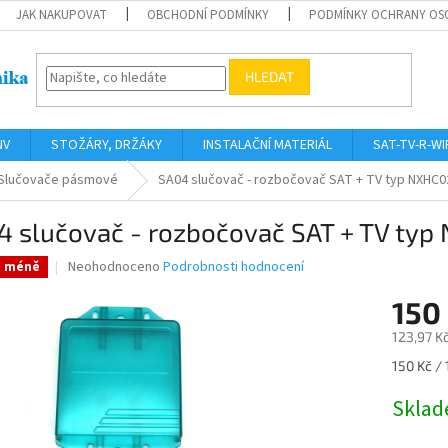
JAK NAKUPOVAT
OBCHODNÍ PODMÍNKY
PODMÍNKY OCHRANY OS
HLEDAT
NV
STOŽÁRY, DRŽÁKY
INSTALAČNÍ MATERIÁL
SAT-TV-R-WI
Slučovače pásmové
SA04 slučovač - rozbočovač SAT + TV typ NXHC0
4 slučovač - rozbočovač SAT + TV typ
Průměrné
Neohodnoceno
Podrobnosti hodnocení
a méně
hodnocení
produktu
150
je
123,97 K
0,0
z
Měrná
150 Kč / 
5
cena:
hvězdiček.
Skla