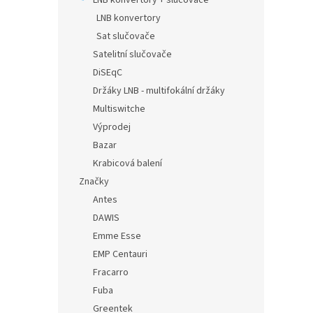
LNB konvertory + slučovače
LNB konvertory
Sat slučovače
Satelitní slučovače
DiSEqC
Držáky LNB - multifokální držáky
Multiswitche
Výprodej
Bazar
Krabicová balení
Značky
Antes
DAWIS
Emme Esse
EMP Centauri
Fracarro
Fuba
Greentek