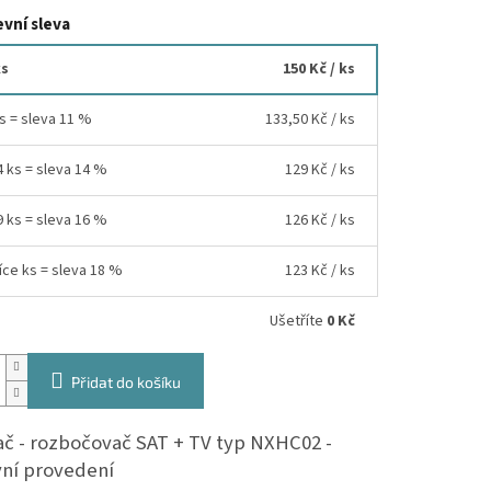
vní sleva
ks
150 Kč
/ ks
ks = sleva 11 %
133,50 Kč
/ ks
4 ks = sleva 14 %
129 Kč
/ ks
9 ks = sleva 16 %
126 Kč
/ ks
íce ks = sleva 18 %
123 Kč
/ ks
Ušetříte
0 Kč
Přidat do košíku
ač - rozbočovač SAT + TV typ NXHC02 -
ní provedení