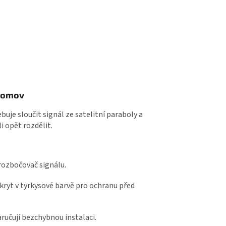
 domov
uje sloučit signál ze satelitní paraboly a
i opět rozdělit.
 rozbočovač signálu.
 kryt v tyrkysové barvě pro ochranu před
ručují bezchybnou instalaci.