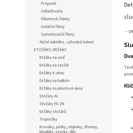
Propusti
Det
Odlaďovače
slu
Útlumové články
Izolační členy
- v
Symetrizační členy
Akční nabídka , výhodná balení
Sl
STOŽÁRY, DRŽÁKY
Dva
Držáky na zeď
Držáky na stožár
Tent
Držáky k oknu
poze
Držáky na balkón
Klí
Držáky na plastová okna
Stožáry AL
Stožáry FE ZN
Držáky stožárů
Trojnožky
Krováky, patky, objímky, třmeny,
kloubky, svorky, díly