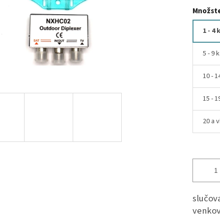
Množste
1 - 4 
5 - 9 
10 - 1
15 - 1
20 a v
slučov
venkov