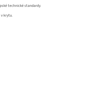
ropské technické standardy.
v krytu.