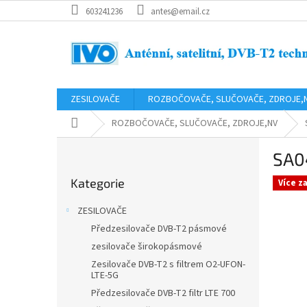
Přejít
603241236
antes@email.cz
na
obsah
ZESILOVAČE
ROZBOČOVAČE, SLUČOVAČE, ZDROJE,
Domů
ROZBOČOVAČE, SLUČOVAČE, ZDROJE,NV
P
SA0
o
Přeskočit
s
Kategorie
kategorie
Více z
t
r
ZESILOVAČE
a
Předzesilovače DVB-T2 pásmové
n
zesilovače širokopásmové
n
í
Zesilovače DVB-T2 s filtrem O2-UFON-
LTE-5G
p
Předzesilovače DVB-T2 filtr LTE 700
a