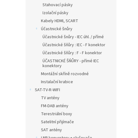
Stahovací pásky
Izolační pásky
Kabely HDMI, SCART
Účastnické šnůry
Účastnické šnůry - IEC úhl. / přímé
Účastnické šňůry : IEC - F konektor
Účastnické šňůry : F - F konektor
ÚČASTNICKÉ ŠŇŮRY - přímé IEC
konektory
Montážní skříně rozvodné
Instalační krabice
SAT-TV-R-WIFI
TV antény
FM-DAB antény
Terestriální boxy
Satelitní přijímače
SAT antény