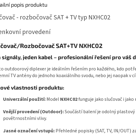
ailní popis produktu
čovač - rozbočovač SAT + TV typ NXHC02
enkovní provedení
učovač/Rozbočovač SAT+TV NXHC02
 signály, jeden kabel – profesionální řešení pro váš
o outdoorový diplexer je ideálním řešením pro každého, kdo potřeb
mní TV antény do jednoho koaxiálního svodu, nebo jej naopak v cíl
čové vlastnosti produktu:
Univerzální použití:
Model
NXHC02
funguje jako slučovač i jako
Vnější provedení (Outdoor):
Součástí balení je odolný plastový
povětrnostními vlivy.
Jasné označení vstupů:
Přehledné popisky (SAT, TV, IN/OUT) za