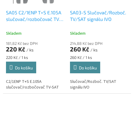
SA05 C2/1ENP T+S E.105A
SA03-S Slučovač/Rozboč.
slučovač/rozbočovač TV-
TV/SAT signálu IVO
SAT
Skladem
Skladem
181,82 Kč bez DPH
214,88 Kč bez DPH
220 Kč
260 Kč
/ ks
/ ks
Měrná
Měrná
220 Kč / 1 ks
260 Kč / 1 ks
cena:
cena:
Do košíku
Do košíku
C2/1ENP T+S E.105A
Slučovač/Rozboč. TV/SAT
slučovač/rozbočovač TV-SAT
signálu IVO