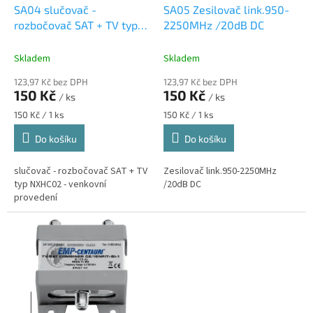
d
SA04 slučovač -
SA05 Zesilovač link.950-
u
rozbočovač SAT + TV typ
2250MHz /20dB DC
k
NXHC02
t
Skladem
Skladem
ů
123,97 Kč bez DPH
123,97 Kč bez DPH
150 Kč
150 Kč
/ ks
/ ks
Měrná
Měrná
150 Kč / 1 ks
150 Kč / 1 ks
cena:
cena:
Do košíku
Do košíku
slučovač - rozbočovač SAT + TV
Zesilovač link.950-2250MHz
typ NXHC02 - venkovní
/20dB DC
provedení