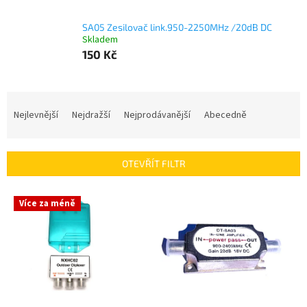
SA05 Zesilovač link.950-2250MHz /20dB DC
Skladem
150 Kč
Ř
a
Nejlevnější
Nejdražší
Nejprodávanější
Abecedně
z
e
n
OTEVŘÍT FILTR
í
p
V
r
Více za méně
ý
o
p
d
i
u
s
k
p
t
r
ů
o