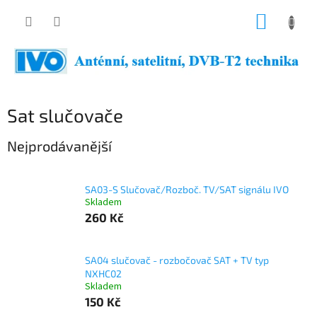
Přejít
NÁKUP
na
obsah
KOŠÍK
Sat slučovače
Nejprodávanější
SA03-S Slučovač/Rozboč. TV/SAT signálu IVO
Skladem
260 Kč
SA04 slučovač - rozbočovač SAT + TV typ
NXHC02
Skladem
150 Kč