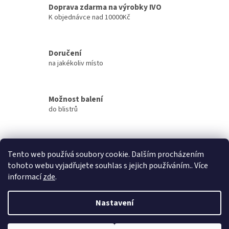
á
Doprava zdarma na výrobky IVO
d
K objednávce nad 10000Kč
a
c
í
Doručení
p
na jakékoliv místo
r
v
k
y
Možnost balení
v
do blistrů
ý
p
i
s
Přes 3000 výdejních míst
u
Tento web používá soubory cookie. Dalším procházením
po celé ČR
tohoto webu vyjadřujete souhlas s jejich používáním.. Více
informací
zde
.
Z
á
Nastavení
Vytvořil Shoptet
p
a