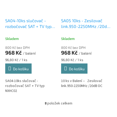
SA04-10ks slučovač -
SA05 10ks - Zesilovač
rozbočovač SAT + TV typ
link.950-2250MHz /20dB
NXHC02
DC
Skladem
Skladem
800 Kč bez DPH
800 Kč bez DPH
968 Kč
968 Kč
/ balení
/ balení
Měrná
Měrná
96,80 Kč / 1 ks
96,80 Kč / 1 ks
cena:
cena:
Do košíku
Do košíku
SA04-10ks slučovač -
10 ks v Balení -- Zesilovač
rozbočovač SAT + TV typ
link.950-2250MHz /20dB DC
NXHC02
8
položek celkem
O
v
l