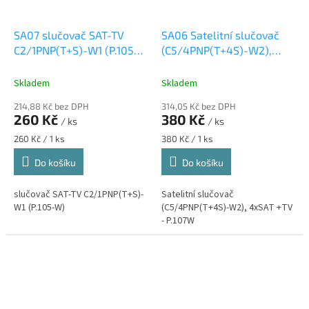
SA07 slučovač SAT-TV
SA06 Satelitní slučovač
C2/1PNP(T+S)-W1 (P.105-
(C5/4PNP(T+4S)-W2),
W)
4xSAT +TV - P.107W
Skladem
Skladem
214,88 Kč bez DPH
314,05 Kč bez DPH
260 Kč
380 Kč
/ ks
/ ks
Měrná
Měrná
260 Kč / 1 ks
380 Kč / 1 ks
cena:
cena:
Do košíku
Do košíku
slučovač SAT-TV C2/1PNP(T+S)-
Satelitní slučovač
W1 (P.105-W)
(C5/4PNP(T+4S)-W2), 4xSAT +TV
- P.107W