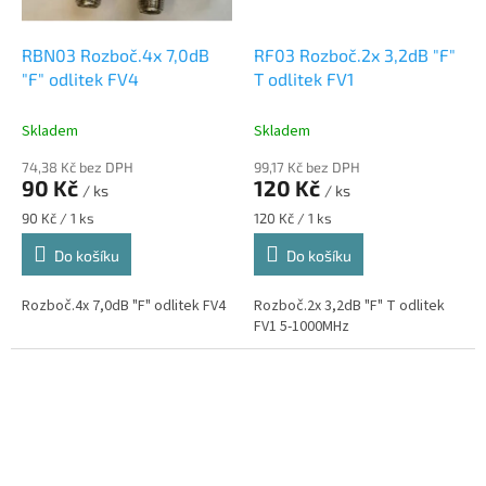
RBN03 Rozboč.4x 7,0dB
RF03 Rozboč.2x 3,2dB "F"
"F" odlitek FV4
T odlitek FV1
Skladem
Skladem
74,38 Kč bez DPH
99,17 Kč bez DPH
90 Kč
120 Kč
/ ks
/ ks
Měrná
Měrná
90 Kč / 1 ks
120 Kč / 1 ks
cena:
cena:
Do košíku
Do košíku
Rozboč.4x 7,0dB "F" odlitek FV4
Rozboč.2x 3,2dB "F" T odlitek
FV1 5-1000MHz