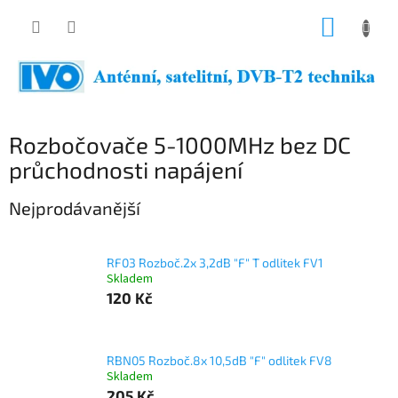
Přejít
NÁKUP
na
obsah
KOŠÍK
Rozbočovače 5-1000MHz bez DC
průchodnosti napájení
Nejprodávanější
RF03 Rozboč.2x 3,2dB "F" T odlitek FV1
Skladem
120 Kč
RBN05 Rozboč.8x 10,5dB "F" odlitek FV8
Skladem
205 Kč