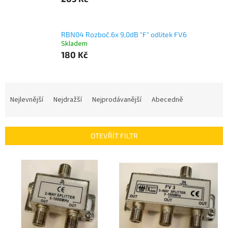
RBN04 Rozboč.6x 9,0dB "F" odlitek FV6
Skladem
180 Kč
Ř
a
Nejlevnější
Nejdražší
Nejprodávanější
Abecedně
z
e
n
OTEVŘÍT FILTR
í
p
V
r
ý
o
p
d
i
u
s
k
p
t
r