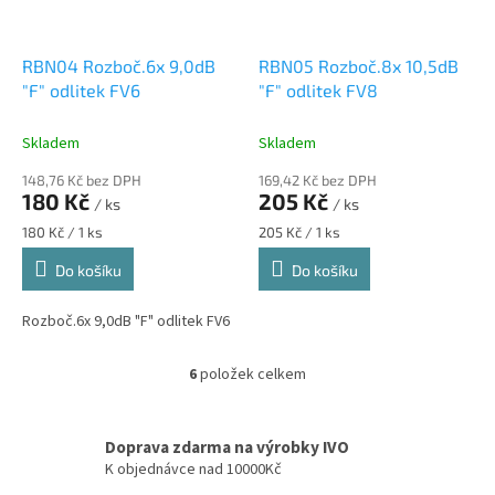
RBN04 Rozboč.6x 9,0dB
RBN05 Rozboč.8x 10,5dB
"F" odlitek FV6
"F" odlitek FV8
Skladem
Skladem
148,76 Kč bez DPH
169,42 Kč bez DPH
180 Kč
205 Kč
/ ks
/ ks
Měrná
Měrná
180 Kč / 1 ks
205 Kč / 1 ks
cena:
cena:
Do košíku
Do košíku
Rozboč.6x 9,0dB "F" odlitek FV6
6
položek celkem
O
v
l
á
Doprava zdarma na výrobky IVO
d
K objednávce nad 10000Kč
a