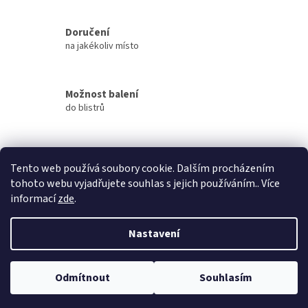
c
í
Doručení
p
na jakékoliv místo
r
v
k
y
Možnost balení
v
do blistrů
ý
p
i
s
Přes 3000 výdejních míst
u
Tento web používá soubory cookie. Dalším procházením
po celé ČR
tohoto webu vyjadřujete souhlas s jejich používáním.. Více
informací
zde
.
Z
á
Nastavení
Vytvořil Shoptet
p
a
t
Odmítnout
Souhlasím
Copyright 2026
ivo-pt
. Všechna práva vyhrazena.
í