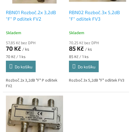
ů
o
d
RBN01 Rozboč.2x 3,2dB
RBN02 Rozboč.3x 5,2dB
u
"F" P odlitek FV2
"F" odlitek FV3
k
t
Skladem
Skladem
ů
57,85 Kč bez DPH
70,25 Kč bez DPH
70 Kč
85 Kč
/ ks
/ ks
Měrná
Měrná
70 Kč / 1 ks
85 Kč / 1 ks
cena:
cena:
Do košíku
Do košíku
Rozboč.2x 3,2dB "F" P odlitek
Rozboč.3x 5,2dB "F" odlitek FV3
FV2