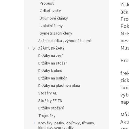
Propusti
Zis
úča
Odlaďovače
Pro
Útlumové články
Pok
Izolační členy
NE
Symetrizační členy
nev
Akční nabídka , výhodná balení
Musí
STOŽÁRY, DRŽÁKY
Držáky na zeď
Pro
Držáky na stožár
Držáky k oknu
fre
Držáky na balkón
zis
Držáky na plastová okna
šum
Stožáry AL
vyb
Stožáry FE ZN
nap
Držáky stožárů
Můž
Trojnožky
Akt
Krováky, patky, objímky, třmeny,
kloubky, svorky, díly
spu