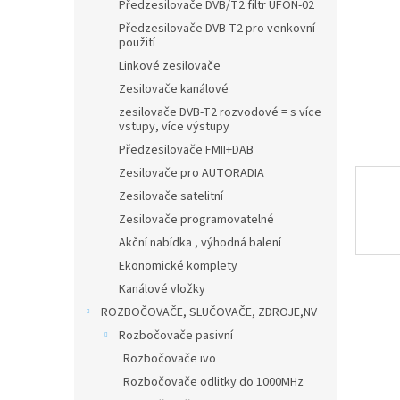
n
Předzesilovače DVB/T2 filtr UFON-02
e
Předzesilovače DVB-T2 pro venkovní
l
použití
Linkové zesilovače
Zesilovače kanálové
zesilovače DVB-T2 rozvodové = s více
vstupy, více výstupy
Předzesilovače FMII+DAB
Zesilovače pro AUTORADIA
Zesilovače satelitní
Zesilovače programovatelné
Akční nabídka , výhodná balení
Ekonomické komplety
Kanálové vložky
ROZBOČOVAČE, SLUČOVAČE, ZDROJE,NV
Rozbočovače pasivní
Rozbočovače ivo
Rozbočovače odlitky do 1000MHz