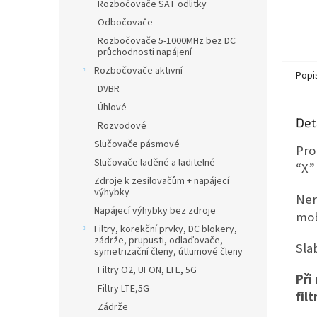
Rozbočovače SAT odlitky
Odbočovače
Rozbočovače 5-1000MHz bez DC
průchodnosti napájení
Rozbočovače aktivní
Popi
DVBR
Úhlové
Det
Rozvodové
Slučovače pásmové
Pro
Slučovače laděné a laditelné
“X”
Zdroje k zesilovačům + napájecí
výhybky
Ner
Napájecí výhybky bez zdroje
mob
Filtry, korekční prvky, DC blokery,
zádrže, prupusti, odlaďovače,
Sla
symetrizační členy, útlumové členy
Filtry O2, UFON, LTE, 5G
Při
Filtry LTE,5G
fil
Zádrže