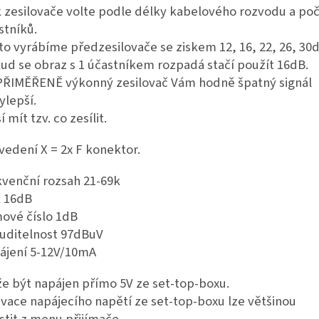
k zesilovače volte podle délky kabelového rozvodu a po
stníků.
to vyrábíme předzesilovače se ziskem 12, 16, 22, 26, 30d
ud se obraz s 1 účastníkem rozpadá stačí použít 16dB.
PŘIMĚŘENĚ
výkonný zesilovač Vám hodně špatný signál
ylepší.
 mít tzv. co zesílit.
vedení X = 2x F konektor.
kvenční rozsah 21-69k
k 16dB
ové číslo 1dB
uditelnost 97dBuV
ájení 5-12V/10mA
e být napájen přímo 5V ze set-top-boxu.
ivace napájecího napětí ze set-top-boxu lze většinou
stit z menu přijímače.