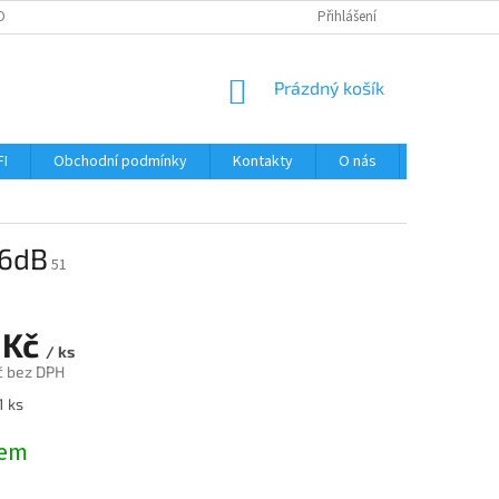
OBNÍCH ÚDAJŮ
Přihlášení
NÁKUPNÍ
Prázdný košík
KOŠÍK
FI
Obchodní podmínky
Kontakty
O nás
Návody
16dB
51
 Kč
/ ks
č bez DPH
1 ks
dem