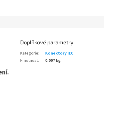
Doplňkové parametry
Kategorie
:
Konektory IEC
Hmotnost
:
0.007 kg
ení.