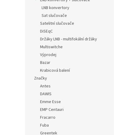
LNB konvertory + slučovače
LNB konvertory
Sat slučovače
Satelitní slučovače
DiSEqC
Držáky LNB - multifokální držáky
Multiswitche
Výprodej
Bazar
Krabicová balení
Značky
Antes
DAWIS
Emme Esse
EMP Centauri
Fracarro
Fuba
Greentek