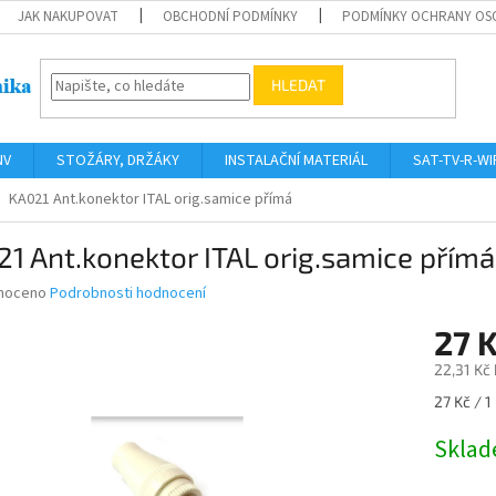
JAK NAKUPOVAT
OBCHODNÍ PODMÍNKY
PODMÍNKY OCHRANY OS
HLEDAT
NV
STOŽÁRY, DRŽÁKY
INSTALAČNÍ MATERIÁL
SAT-TV-R-WI
KA021 Ant.konektor ITAL orig.samice přímá
1 Ant.konektor ITAL orig.samice přímá
né
noceno
Podrobnosti hodnocení
ní
27 
u
22,31 Kč
Měrná
27 Kč / 1
cena:
ek.
Skla