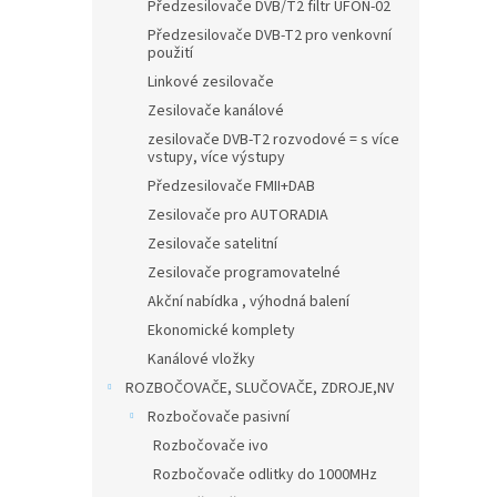
n
Předzesilovače DVB/T2 filtr UFON-02
e
Předzesilovače DVB-T2 pro venkovní
l
použití
Linkové zesilovače
Zesilovače kanálové
zesilovače DVB-T2 rozvodové = s více
vstupy, více výstupy
Předzesilovače FMII+DAB
Zesilovače pro AUTORADIA
Zesilovače satelitní
Zesilovače programovatelné
Akční nabídka , výhodná balení
Ekonomické komplety
Kanálové vložky
ROZBOČOVAČE, SLUČOVAČE, ZDROJE,NV
Rozbočovače pasivní
Rozbočovače ivo
Rozbočovače odlitky do 1000MHz