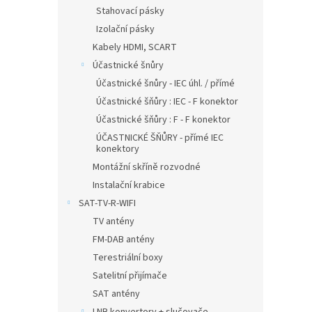
Stahovací pásky
Izolační pásky
Kabely HDMI, SCART
Účastnické šnůry
Účastnické šnůry - IEC úhl. / přímé
Účastnické šňůry : IEC - F konektor
Účastnické šňůry : F - F konektor
ÚČASTNICKÉ ŠŇŮRY - přímé IEC
konektory
Montážní skříně rozvodné
Instalační krabice
SAT-TV-R-WIFI
TV antény
FM-DAB antény
Terestriální boxy
Satelitní přijímače
SAT antény