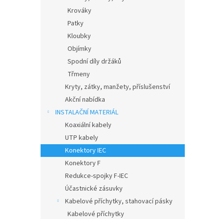
Krováky
Patky
Kloubky
Objímky
Spodní díly držáků
Třmeny
Kryty, zátky, manžety, příslušenství
Akční nabídka
INSTALAČNÍ MATERIÁL
Koaxiální kabely
UTP kabely
Konektory IEC
Konektory F
Redukce-spojky F-IEC
Účastnické zásuvky
Kabelové příchytky, stahovací pásky
Kabelové příchytky