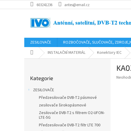
Přejít
603241236
antes@email.cz
na
obsah
ZESILOVAČE
ROZBOČOVAČE, SLUČOVAČE, ZDROJE,
Domů
INSTALAČNÍ MATERIÁL
Konektory IEC
P
KA02
o
Přeskočit
s
Průměr
Neohod
Kategorie
kategorie
t
hodnoce
r
produkt
ZESILOVAČE
a
je
Předzesilovače DVB-T2 pásmové
0,0
n
z
zesilovače širokopásmové
n
5
í
Zesilovače DVB-T2 s filtrem O2-UFON-
hvězdič
LTE-5G
p
Předzesilovače DVB-T2 filtr LTE 700
a