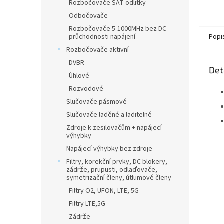
Rozbočovače SAT odlitky
Odbočovače
Rozbočovače 5-1000MHz bez DC
průchodnosti napájení
Popi
Rozbočovače aktivní
DVBR
Det
Úhlové
Rozvodové
Slučovače pásmové
Slučovače laděné a laditelné
Zdroje k zesilovačům + napájecí
výhybky
Napájecí výhybky bez zdroje
Filtry, korekční prvky, DC blokery,
zádrže, prupusti, odlaďovače,
symetrizační členy, útlumové členy
Filtry O2, UFON, LTE, 5G
Filtry LTE,5G
Zádrže