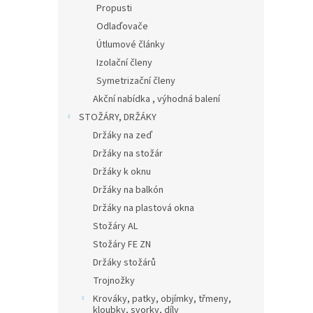
Propusti
Odlaďovače
Útlumové články
Izolační členy
Symetrizační členy
Akční nabídka , výhodná balení
STOŽÁRY, DRŽÁKY
Držáky na zeď
Držáky na stožár
Držáky k oknu
Držáky na balkón
Držáky na plastová okna
Stožáry AL
Stožáry FE ZN
Držáky stožárů
Trojnožky
Krováky, patky, objímky, třmeny,
kloubky, svorky, díly