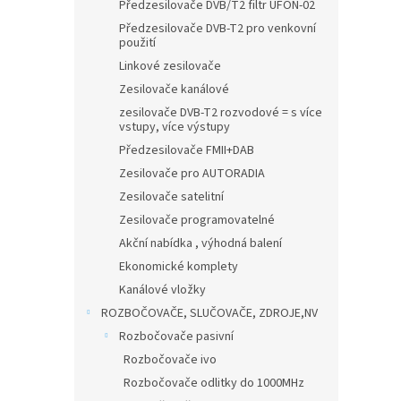
n
Předzesilovače DVB/T2 filtr UFON-02
e
Předzesilovače DVB-T2 pro venkovní
l
použití
Linkové zesilovače
Zesilovače kanálové
zesilovače DVB-T2 rozvodové = s více
vstupy, více výstupy
Předzesilovače FMII+DAB
Zesilovače pro AUTORADIA
Zesilovače satelitní
Zesilovače programovatelné
Akční nabídka , výhodná balení
Ekonomické komplety
Kanálové vložky
ROZBOČOVAČE, SLUČOVAČE, ZDROJE,NV
Rozbočovače pasivní
Rozbočovače ivo
Rozbočovače odlitky do 1000MHz