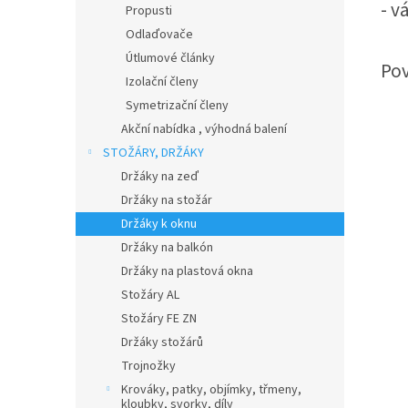
- v
Propusti
Odlaďovače
Útlumové články
Po
Izolační členy
Symetrizační členy
Akční nabídka , výhodná balení
STOŽÁRY, DRŽÁKY
Držáky na zeď
Držáky na stožár
Držáky k oknu
Držáky na balkón
Držáky na plastová okna
Stožáry AL
Stožáry FE ZN
Držáky stožárů
Trojnožky
Krováky, patky, objímky, třmeny,
kloubky, svorky, díly