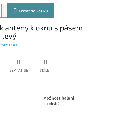
Přidat do košíku
k antény k oknu s pásem
 levý
informace
ZEPTAT SE
SDÍLET
Možnost balení
do blistrů