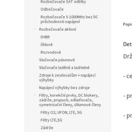
Rozbočovače SAT odlitky
Odbočovače
Rozbočovače 5-1000MHz bez DC
průchodnosti napájení
Popi
Rozbočovače aktivní
DVBR
Det
Úhlové
Rozvodové
Drž
Slučovače pásmové
Slučovače laděné a laditelné
- c
Zdroje k zesilovačům + napájecí
výhybky
Napájecí výhybky bez zdroje
- p
Filtry, korekční prvky, DC blokery,
zádrže, prupusti, odlaďovače,
symetrizační členy, útlumové členy
Filtry O2, UFON, LTE, 5G
- 
Filtry LTE,5G
Zádrže