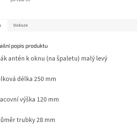
s
Diskuze
ailní popis produktu
ák antén k oknu (na špaletu) malý levý
elková délka 250 mm
racovní výška 120 mm
průměr trubky 28 mm