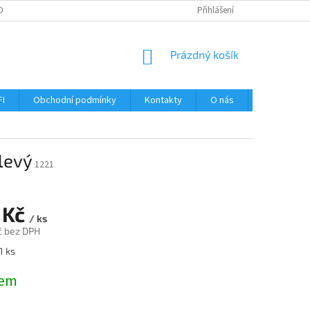
OBNÍCH ÚDAJŮ
Přihlášení
NÁKUPNÍ
Prázdný košík
KOŠÍK
FI
Obchodní podmínky
Kontakty
O nás
Návody
levý
1221
 Kč
/ ks
č bez DPH
1 ks
dem