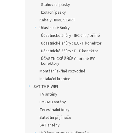
Stahovací pásky
Izolační pásky
Kabely HDMI, SCART
Účastnické šnůry
Účastnické šnůry - IEC úhl. / přímé
Účastnické šňůry : IEC - F konektor
Účastnické šňůry : F - F konektor
ÚČASTNICKÉ ŠŇŮRY - přímé IEC
konektory
Montážní skříně rozvodné
Instalační krabice
SAT-TV-R-WIFI
TV antény
FM-DAB antény
Terestriální boxy
Satelitní přijímače
SAT antény