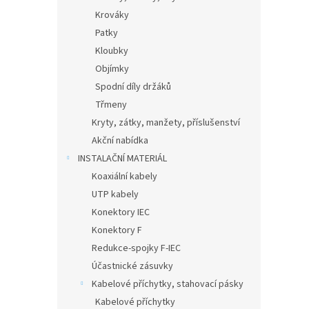
Krováky
Patky
Kloubky
Objímky
Spodní díly držáků
Třmeny
Kryty, zátky, manžety, příslušenství
Akční nabídka
INSTALAČNÍ MATERIÁL
Koaxiální kabely
UTP kabely
Konektory IEC
Konektory F
Redukce-spojky F-IEC
Účastnické zásuvky
Kabelové příchytky, stahovací pásky
Kabelové příchytky