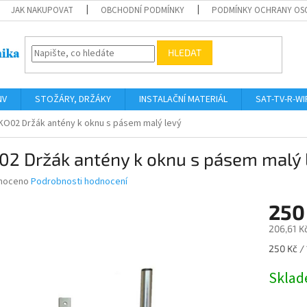
JAK NAKUPOVAT
OBCHODNÍ PODMÍNKY
PODMÍNKY OCHRANY OS
HLEDAT
NV
STOŽÁRY, DRŽÁKY
INSTALAČNÍ MATERIÁL
SAT-TV-R-WI
KO02 Držák antény k oknu s pásem malý levý
02 Držák antény k oknu s pásem malý 
né
noceno
Podrobnosti hodnocení
ní
250
u
206,61 K
Měrná
250 Kč / 
cena:
ek.
Skla