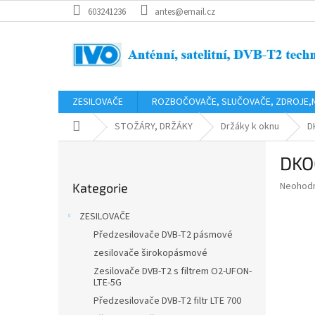
Přejít
603241236
antes@email.cz
na
obsah
ZESILOVAČE
ROZBOČOVAČE, SLUČOVAČE, ZDROJE,
Domů
STOŽÁRY, DRŽÁKY
Držáky k oknu
D
P
DKO
o
Přeskočit
s
Průměr
Neohod
Kategorie
kategorie
t
hodnoce
r
produkt
ZESILOVAČE
a
je
Předzesilovače DVB-T2 pásmové
0,0
n
z
zesilovače širokopásmové
n
5
í
Zesilovače DVB-T2 s filtrem O2-UFON-
hvězdič
LTE-5G
p
Předzesilovače DVB-T2 filtr LTE 700
a