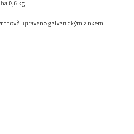
áha 0,6 kg
vrchově upraveno galvanickým zinkem