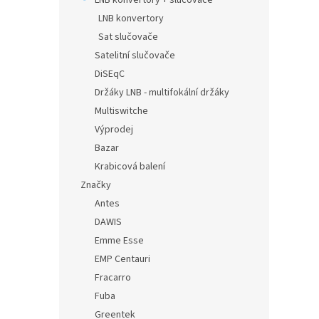
LNB konvertory + slučovače
LNB konvertory
Sat slučovače
Satelitní slučovače
DiSEqC
Držáky LNB - multifokální držáky
Multiswitche
Výprodej
Bazar
Krabicová balení
Značky
Antes
DAWIS
Emme Esse
EMP Centauri
Fracarro
Fuba
Greentek