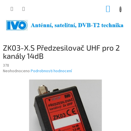
Přejít
NÁKUP
na
obsah
KOŠÍK
ZK03-X.S Předzesilovač UHF pro 2
kanály 14dB
378
Průměrné
Neohodnoceno
Podrobnosti hodnocení
hodnocení
produktu
je
0,0
z
5
hvězdiček.