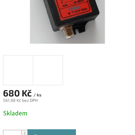
680 Kč
/ ks
561,98 Kč bez DPH
Měrná
Skladem
cena: