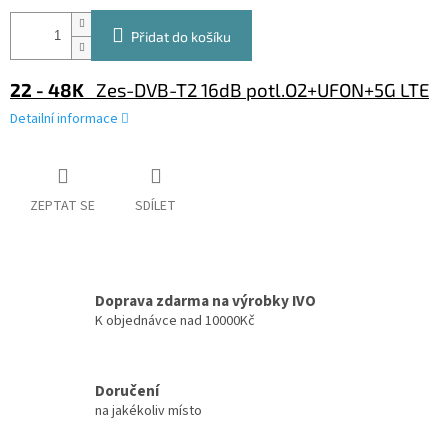
Přidat do košíku
22 - 48K
Zes-DVB-T2 16dB potl.O2+UFON+5G LTE
Detailní informace
ZEPTAT SE
SDÍLET
Doprava zdarma na výrobky IVO
K objednávce nad 10000Kč
Doručení
na jakékoliv místo