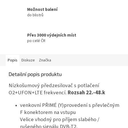
Možnost balení
do blistrů
Přes 3000 výdejních míst
po celé ČR
Popis
Diskuze
Značka
Detailní popis produktu
Nízkošumový předzesilovač s potlačení
O2+UFON+LTE frekvencí.
Rozsah 22.-48.k
venkovní
PŘIMÉ
(Y)provedení s převlečným
F konektorem na vstupu
Velice vhodný pro příjem slabého /
rušeného signálu
DVB
-T2.