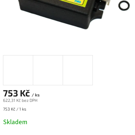
753 Kč
/ ks
622,31 Kč bez DPH
Měrná
753 Kč / 1 ks
cena:
Skladem