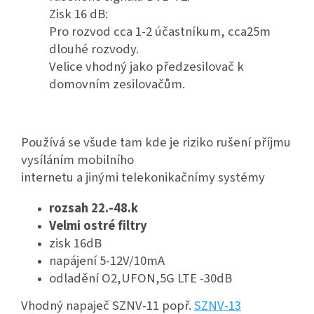
Zisk 16 dB:
Pro rozvod cca 1-2 účastníkum, cca25m
dlouhé rozvody.
Velice vhodný jako předzesilovač k
domovním zesilovačům.
Používá se všude tam kde je riziko rušení příjmu
vysíláním mobilního
internetu a jinými telekonikačnímy systémy
rozsah 22.-48.k
Velmi ostré filtry
zisk 16dB
napájení 5-12V/10mA
odladění O2,UFON,5G
LTE
-30dB
Vhodný napaječ
SZNV
-11 popř.
SZNV
-13