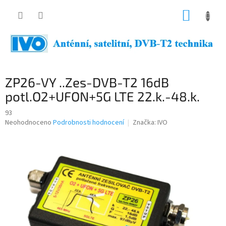
Přejít
NÁKUP
na
obsah
KOŠÍK
ZP26-VY ..Zes-DVB-T2 16dB
potl.O2+UFON+5G LTE 22.k.-48.k.
93
Průměrné
Neohodnoceno
Podrobnosti hodnocení
Značka:
IVO
hodnocení
produktu
je
0,0
z
5
hvězdiček.