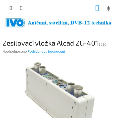
Přejít
NÁKUP
na
obsah
KOŠÍK
Zesilovací vložka Alcad ZG-401
1516
Průměrné
Neohodnoceno
Podrobnosti hodnocení
hodnocení
produktu
je
0,0
z
5
hvězdiček.