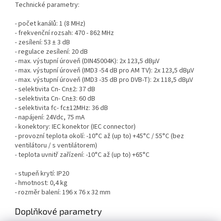
Technické parametry:
- počet kanálů: 1 (8 MHz)
- frekvenční rozsah: 470 - 862 MHz
- zesílení: 53 ± 3 dB
- regulace zesílení: 20 dB
- max. výstupní úroveň (DIN45004K): 2x 123,5 dBµV
- max. výstupní úroveň (IMD3 -54 dB pro AM TV): 2x 123,5 dBµV
- max. výstupní úroveň (IMD3 -35 dB pro DVB-T): 2x 118,5 dBµV
- selektivita Cn- Cn±2: 37 dB
- selektivita Cn- Cn±3: 60 dB
- selektivita fc- fc±12MHz: 36 dB
- napájení: 24Vdc, 75 mA
- konektory: IEC konektor (IEC connector)
- provozní teplota okolí: -10°C až (up to) +45°C / 55°C (bez
ventilátoru / s ventilátorem)
- teplota uvnitř zařízení: -10°C až (up to) +65°C
- stupeň krytí: IP20
- hmotnost: 0,4 kg
- rozměr balení: 196 x 76 x 32 mm
Doplňkové parametry