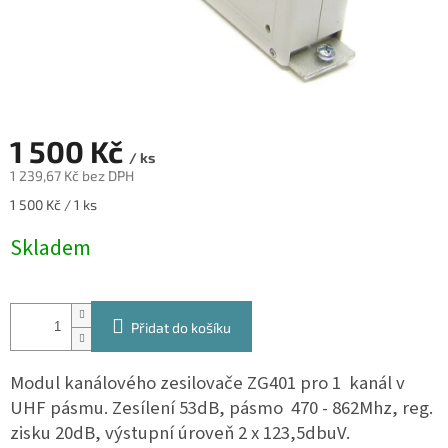
1 500 Kč
/ ks
1 239,67 Kč bez DPH
Měrná
1 500 Kč / 1 ks
cena:
Skladem
Přidat do košíku
Modul kanálového zesilovače ZG401 pro 1 kanál v
UHF pásmu. Zesílení 53dB, pásmo 470 - 862Mhz, reg.
zisku 20dB, výstupní úroveň 2 x 123,5dbuV.