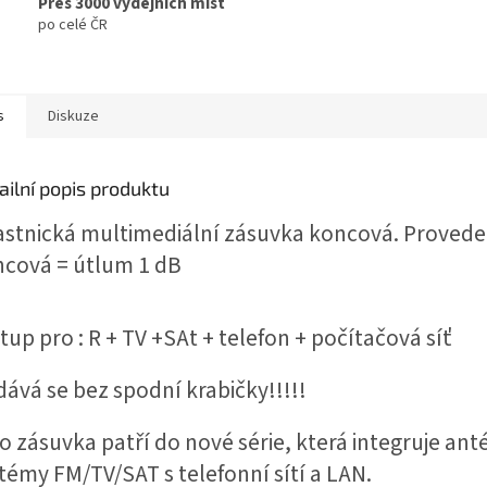
Přes 3000 výdejních míst
po celé ČR
s
Diskuze
ailní popis produktu
stnická multimediální zásuvka koncová.
Provede
cová = útlum 1 dB
tup pro : R + TV +SAt + telefon + počítačová síť
ává se bez spodní krabičky!!!!!
o zásuvka patří do nové série, která integruje ant
témy FM/TV/SAT s telefonní sítí a LAN.