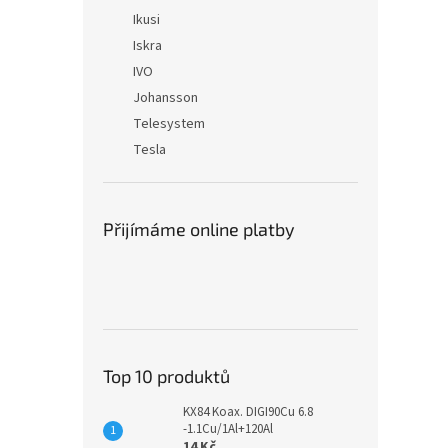
Ikusi
Iskra
IVO
Johansson
Telesystem
Tesla
Přijímáme online platby
Top 10 produktů
KX84 Koax. DIGI90Cu 6.8
-1.1Cu/1Al+120Al
14 Kč