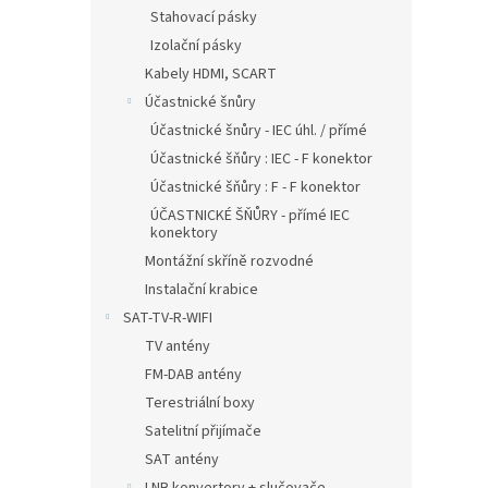
Stahovací pásky
Izolační pásky
Kabely HDMI, SCART
Účastnické šnůry
Účastnické šnůry - IEC úhl. / přímé
Účastnické šňůry : IEC - F konektor
Účastnické šňůry : F - F konektor
ÚČASTNICKÉ ŠŇŮRY - přímé IEC
konektory
Montážní skříně rozvodné
Instalační krabice
SAT-TV-R-WIFI
TV antény
FM-DAB antény
Terestriální boxy
Satelitní přijímače
SAT antény