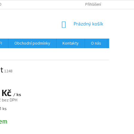
OBNÍCH ÚDAJŮ
Přihlášení
NÁKUPNÍ
Prázdný košík
KOŠÍK
FI
Obchodní podmínky
Kontakty
O nás
Návody
t
1248
 Kč
/ ks
č bez DPH
1 ks
dem