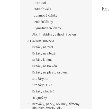
Propusti
Koa
Odlaďovače
Útlumové články
Izolační členy
Symetrizační členy
Akční nabídka , výhodná balení
STOŽÁRY, DRŽÁKY
Držáky na zeď
Držáky na stožár
Držáky k oknu
Držáky na balkón
Držáky na plastová okna
Stožáry AL
Stožáry FE ZN
Držáky stožárů
Trojnožky
Krováky, patky, objímky, třmeny,
kloubky, svorky, díly