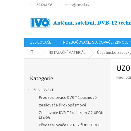
Přejít
603241236
antes@email.cz
na
obsah
ZESILOVAČE
ROZBOČOVAČE, SLUČOVAČE, ZDROJE,
Domů
INSTALAČNÍ MATERIÁL
Účastnické zásuvk
P
UZ0
o
Přeskočit
s
Průměr
Neohod
Kategorie
kategorie
t
hodnoce
r
produkt
ZESILOVAČE
a
je
Předzesilovače DVB-T2 pásmové
0,0
n
z
zesilovače širokopásmové
n
5
í
Zesilovače DVB-T2 s filtrem O2-UFON-
hvězdič
LTE-5G
p
Předzesilovače DVB-T2 filtr LTE 700
a