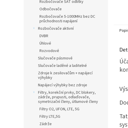
Rozbočovače SAT odlitky
Odbočovače
Rozbočovače 5-1000MHz bez DC
průchodnosti napájení
Rozbočovače aktivní
Popi
DVBR
Úhlové
Det
Rozvodové
Slučovače pásmové
Úča
Slučovače laděné a laditelné
kon
Zdroje k zesilovačům + napájecí
výhybky
Napájecí výhybky bez zdroje
Výs
Filtry, korekční prvky, DC blokery,
zádrže, prupusti, odlaďovače,
Dod
symetrizační členy, útlumové členy
Filtry O2, UFON, LTE, 5G
Tat
Filtry LTE,5G
sys
Zádrže