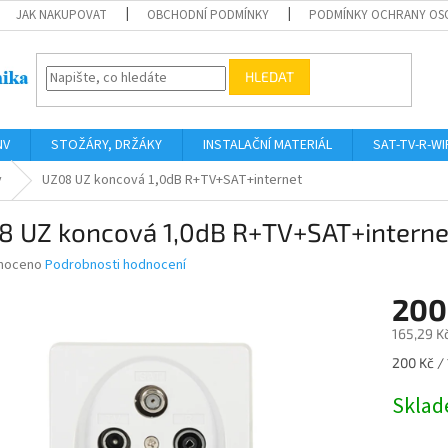
JAK NAKUPOVAT
OBCHODNÍ PODMÍNKY
PODMÍNKY OCHRANY OS
HLEDAT
NV
STOŽÁRY, DRŽÁKY
INSTALAČNÍ MATERIÁL
SAT-TV-R-WI
y
UZ08 UZ koncová 1,0dB R+TV+SAT+internet
8 UZ koncová 1,0dB R+TV+SAT+interne
né
noceno
Podrobnosti hodnocení
ní
200
u
165,29 K
Měrná
200 Kč / 
cena:
ek.
Skla