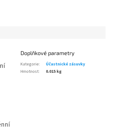
Doplňkové parametry
ní
Kategorie
:
Účastnické zásuvky
Hmotnost
:
0.015 kg
énní