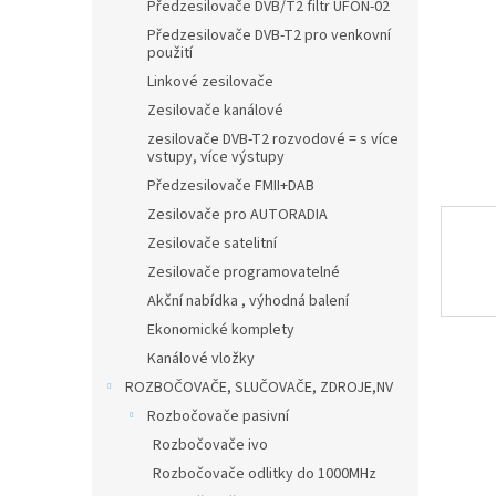
n
Předzesilovače DVB/T2 filtr UFON-02
e
Předzesilovače DVB-T2 pro venkovní
l
použití
Linkové zesilovače
Zesilovače kanálové
zesilovače DVB-T2 rozvodové = s více
vstupy, více výstupy
Předzesilovače FMII+DAB
Zesilovače pro AUTORADIA
Zesilovače satelitní
Zesilovače programovatelné
Akční nabídka , výhodná balení
Ekonomické komplety
Kanálové vložky
ROZBOČOVAČE, SLUČOVAČE, ZDROJE,NV
Rozbočovače pasivní
Rozbočovače ivo
Rozbočovače odlitky do 1000MHz