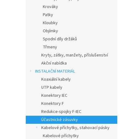
Krováky
Patky
Kloubky
Objímky
Spodní díly držáků
Třmeny
Kryty, zátky, manžety, příslušenství
Akční nabídka
INSTALAČNÍ MATERIÁL
Koaxiální kabely
UTP kabely
Konektory IEC
Konektory F
Redukce-spojky F-IEC
Účastnické zásuvky
Kabelové příchytky, stahovací pásky
Kabelové příchytky