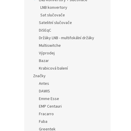
LNB konvertory + slučovače
LNB konvertory
Sat slučovače
Satelitní slučovače
DiSEqC
Držáky LNB - multifokální držáky
Multiswitche
Výprodej
Bazar
Krabicová balení
Značky
Antes
DAWIS
Emme Esse
EMP Centauri
Fracarro
Fuba
Greentek