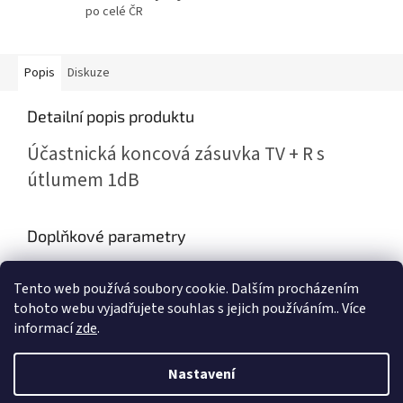
po celé ČR
Popis
Diskuze
Detailní popis produktu
Účastnická koncová zásuvka TV + R s
útlumem 1dB
Doplňkové parametry
Kategorie
:
Účastnické zásuvky
Tento web používá soubory cookie. Dalším procházením
Hmotnost
:
0.01 kg
tohoto webu vyjadřujete souhlas s jejich používáním.. Více
informací
zde
.
Z
á
Nastavení
Vytvořil Shoptet
p
a