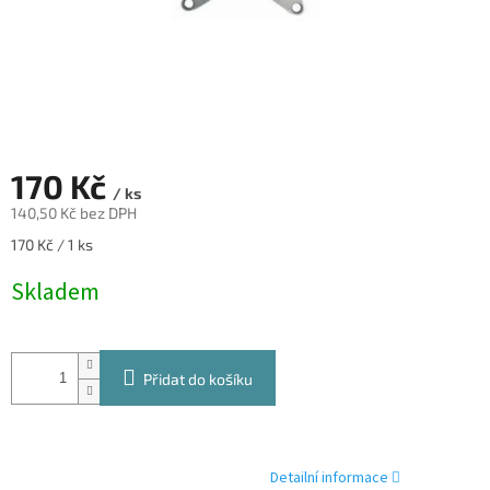
170 Kč
/ ks
140,50 Kč bez DPH
Měrná
170 Kč / 1 ks
cena:
Skladem
Přidat do košíku
Detailní informace