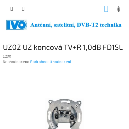
Přejít
NÁKUP
na
obsah
KOŠÍK
UZ02 UZ koncová TV+R 1,0dB FD1SL
1230
Průměrné
Neohodnoceno
Podrobnosti hodnocení
hodnocení
produktu
je
0,0
z
5
hvězdiček.