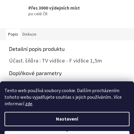
Přes 3000 výdejních míst
po celé ČR
Popis
Diskuze
Detailní popis produktu
Účast. šňůra : TV vidlice - F vidlice 1,5m
Doplňkové parametry
Kategorie
:
Účastnické šnůry
Tento web používá soubory cookie. Dalším procházením
Hmotnost
:
0.07 kg
tohoto webu vyjadřujete souhlas s jejich používáním.. Více
informací
zde
.
Z
á
Nastavení
Vytvořil Shoptet
p
a