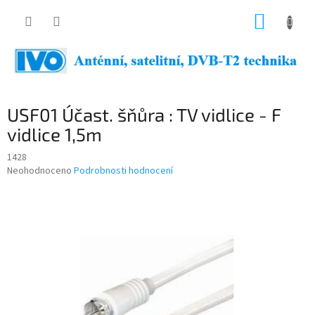
Přejít
NÁKUP
na
obsah
KOŠÍK
USF01 Účast. šňůra : TV vidlice - F
vidlice 1,5m
1428
Průměrné
Neohodnoceno
Podrobnosti hodnocení
hodnocení
produktu
je
0,0
z
5
hvězdiček.