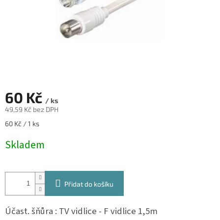
60 Kč
/ ks
49,59 Kč bez DPH
Měrná
60 Kč / 1 ks
cena:
Skladem
Přidat do košíku
Účast. šňůra : TV vidlice - F vidlice 1,5m