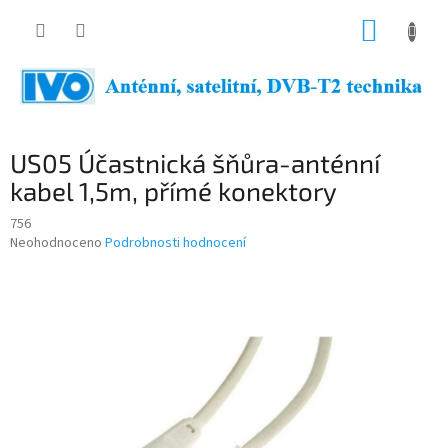
Přejít
NÁKUP
na
obsah
KOŠÍK
US05 Účastnická šňůra-anténní
kabel 1,5m, přímé konektory
756
Průměrné
Neohodnoceno
Podrobnosti hodnocení
hodnocení
produktu
je
0,0
z
5
hvězdiček.