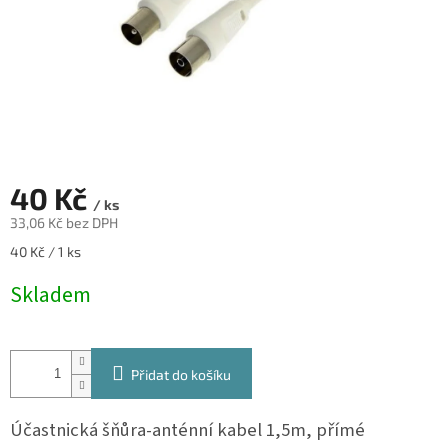
40 Kč
/ ks
33,06 Kč bez DPH
Měrná
40 Kč / 1 ks
cena:
Skladem
Přidat do košíku
Účastnická šňůra-anténní kabel 1,5m, přímé