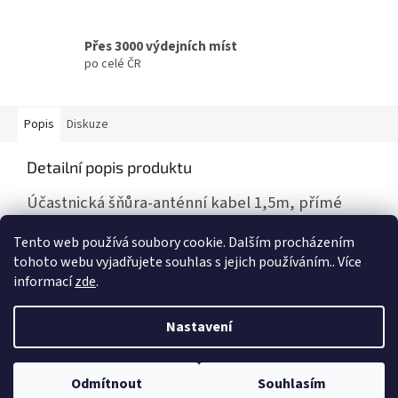
Přes 3000 výdejních míst
po celé ČR
Popis
Diskuze
Detailní popis produktu
Účastnická šňůra-anténní kabel 1,5m, přímé
konektory
Tento web používá soubory cookie. Dalším procházením
tohoto webu vyjadřujete souhlas s jejich používáním.. Více
informací
zde
.
Z
á
Nastavení
Vytvořil Shoptet
p
a
t
Odmítnout
Souhlasím
Copyright 2026
ivo-pt
. Všechna práva vyhrazena.
í