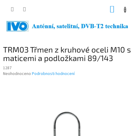
Přejít
NÁKUP
na
obsah
KOŠÍK
TRM03 Třmen z kruhové oceli M10 s
maticemi a podložkami 89/143
1287
Průměrné
Neohodnoceno
Podrobnosti hodnocení
hodnocení
produktu
je
0,0
z
5
hvězdiček.