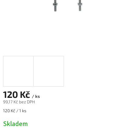
120 Kč
/ ks
99,17 Kč bez DPH
Měrná
120 Kč / 1 ks
cena:
Skladem