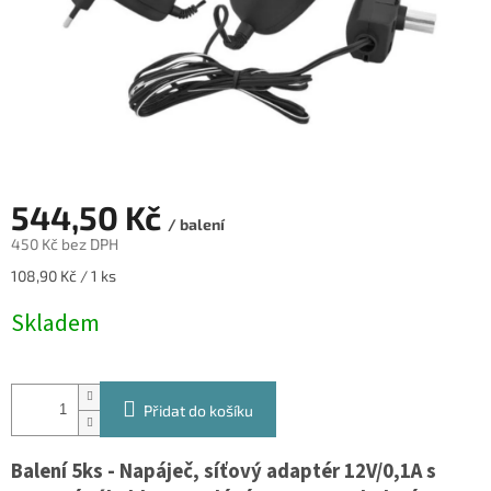
544,50 Kč
/ balení
450 Kč bez DPH
Měrná
108,90 Kč / 1 ks
cena:
Skladem
Přidat do košíku
Balení 5ks - Napáječ, síťový adaptér 12V/0,1A s