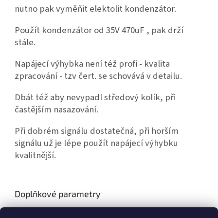
nutno pak vyměňit elektolit kondenzátor.
Použít kondenzátor od 35V 470uF , pak drží
stále.
Napájecí výhybka není též profi - kvalita
zpracování - tzv čert. se schovává v detailu.
Dbát též aby nevypadl středový kolík, při
častějším nasazování.
Při dobrém signálu dostatečná, při horším
signálu už je lépe použít napájecí výhybku
kvalitnější.
Doplňkové parametry
Kategorie
:
Zdroje k zesilovačům + napájecí výhybky