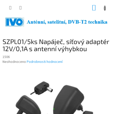
Přejít
NÁKUP
na
obsah
KOŠÍK
SZPL01/5ks Napáječ, síťový adaptér
12V/0,1A s antenní výhybkou
1506
Průměrné
Neohodnoceno
Podrobnosti hodnocení
hodnocení
produktu
je
0,0
z
5
hvězdiček.