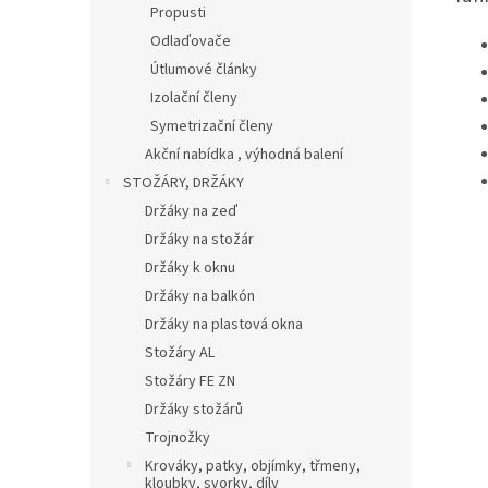
Propusti
Odlaďovače
Útlumové články
Izolační členy
Symetrizační členy
Akční nabídka , výhodná balení
STOŽÁRY, DRŽÁKY
Držáky na zeď
Držáky na stožár
Držáky k oknu
Držáky na balkón
Držáky na plastová okna
Stožáry AL
Stožáry FE ZN
Držáky stožárů
Trojnožky
Krováky, patky, objímky, třmeny,
kloubky, svorky, díly