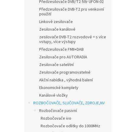
n
Předzesilovače DVB/T2 filtr UFON-02
e
Předzesilovače DVB-T2 pro venkovní
l
použití
Linkové zesilovače
Zesilovače kanálové
zesilovače DVB-T2 rozvodové = s více
vstupy, více výstupy
Předzesilovače FMII+DAB
Zesilovače pro AUTORADIA
Zesilovače satelitní
Zesilovače programovatelné
Akční nabídka , výhodná balení
Ekonomické komplety
Kanálové vložky
ROZBOČOVAČE, SLUČOVAČE, ZDROJE,NV
Rozbočovače pasivní
Rozbočovače ivo
Rozbočovače odlitky do 1000MHz