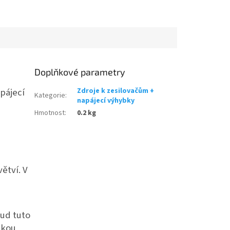
Doplňkové parametry
apájecí
Zdroje k zesilovačům +
Kategorie
:
napájecí výhybky
Hmotnost
:
0.2 kg
větví.
V
kud tuto
bkou