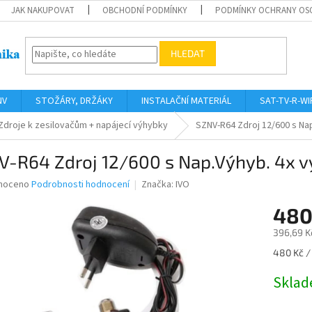
JAK NAKUPOVAT
OBCHODNÍ PODMÍNKY
PODMÍNKY OCHRANY OS
HLEDAT
NV
STOŽÁRY, DRŽÁKY
INSTALAČNÍ MATERIÁL
SAT-TV-R-WI
Zdroje k zesilovačům + napájecí výhybky
SZNV-R64 Zdroj 12/600 s Nap
V-R64 Zdroj 12/600 s Nap.Výhyb. 4x v
né
noceno
Podrobnosti hodnocení
Značka:
IVO
ní
480
u
396,69 K
Měrná
480 Kč / 
cena:
ek.
Skla