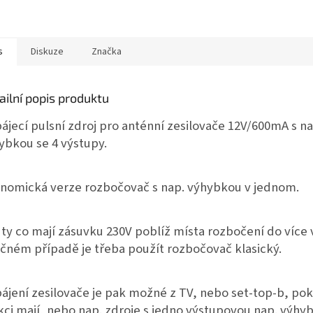
s
Diskuze
Značka
ailní popis produktu
ájecí pulsní zdroj pro anténní zesilovače 12V/600mA
s n
ybkou se 4 výstupy.
nomická verze rozbočovač s nap. výhybkou v jednom.
 ty co mají zásuvku 230V poblíž místa rozbočení do více 
čném případě je třeba použít rozbočovač klasický.
ájení zesilovače je pak možné z TV, nebo set-top-b, po
kci
mají, nebo nap. zdroje s jedno výstupovou nap. výhy