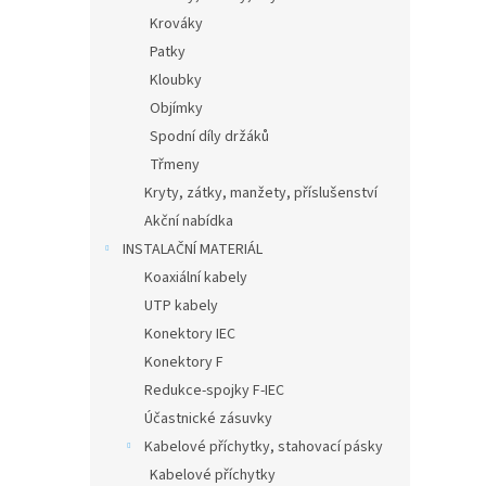
Krováky
Patky
Kloubky
Objímky
Spodní díly držáků
Třmeny
Kryty, zátky, manžety, příslušenství
Akční nabídka
INSTALAČNÍ MATERIÁL
Koaxiální kabely
UTP kabely
Konektory IEC
Konektory F
Redukce-spojky F-IEC
Účastnické zásuvky
Kabelové příchytky, stahovací pásky
Kabelové příchytky