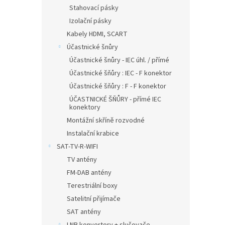
Stahovací pásky
Izolační pásky
Kabely HDMI, SCART
Účastnické šnůry
Účastnické šnůry - IEC úhl. / přímé
Účastnické šňůry : IEC - F konektor
Účastnické šňůry : F - F konektor
ÚČASTNICKÉ ŠŇŮRY - přímé IEC
konektory
Montážní skříně rozvodné
Instalační krabice
SAT-TV-R-WIFI
TV antény
FM-DAB antény
Terestriální boxy
Satelitní přijímače
SAT antény