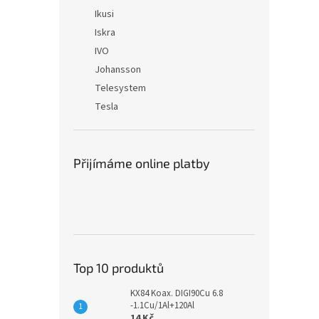
Ikusi
Iskra
IVO
Johansson
Telesystem
Tesla
Přijímáme online platby
Top 10 produktů
KX84 Koax. DIGI90Cu 6.8
-1.1Cu/1Al+120Al
14 Kč