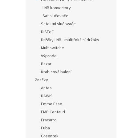
LNB konvertory + slučovače
LNB konvertory
Sat slučovače
Satelitní slučovače
DiSEqC
Držáky LNB - multifokální držáky
Multiswitche
Výprodej
Bazar
Krabicová balení
Značky
Antes
DAWIS
Emme Esse
EMP Centauri
Fracarro
Fuba
Greentek