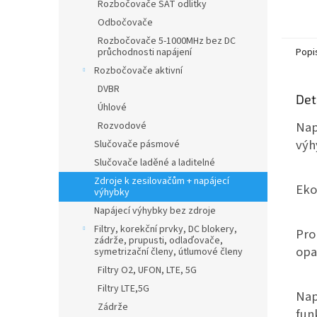
Rozbočovače SAT odlitky
Odbočovače
Rozbočovače 5-1000MHz bez DC
průchodnosti napájení
Popi
Rozbočovače aktivní
DVBR
Det
Úhlové
Nap
Rozvodové
výh
Slučovače pásmové
Slučovače laděné a laditelné
Zdroje k zesilovačům + napájecí
Eko
výhybky
Napájecí výhybky bez zdroje
Filtry, korekční prvky, DC blokery,
Pro
zádrže, prupusti, odlaďovače,
opa
symetrizační členy, útlumové členy
Filtry O2, UFON, LTE, 5G
Filtry LTE,5G
Nap
Zádrže
fun