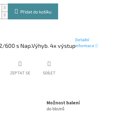
Přidat do košíku
Detailní
12/600 s Nap.Výhyb. 4x výstup
informace
ZEPTAT SE
SDÍLET
Možnost balení
do blistrů