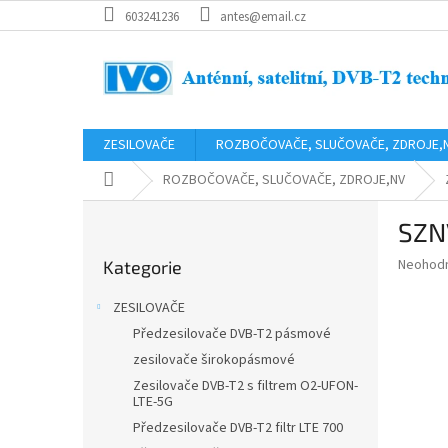
Přejít
603241236
antes@email.cz
na
obsah
ZESILOVAČE
ROZBOČOVAČE, SLUČOVAČE, ZDROJE,
Domů
ROZBOČOVAČE, SLUČOVAČE, ZDROJE,NV
P
SZN
o
Přeskočit
s
Průměr
Neohod
Kategorie
kategorie
t
hodnoce
r
produkt
ZESILOVAČE
a
je
Předzesilovače DVB-T2 pásmové
0,0
n
z
zesilovače širokopásmové
n
5
í
Zesilovače DVB-T2 s filtrem O2-UFON-
hvězdič
LTE-5G
p
Předzesilovače DVB-T2 filtr LTE 700
a