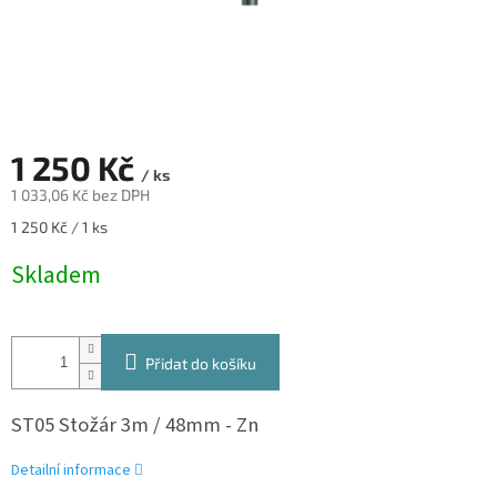
1 250 Kč
/ ks
1 033,06 Kč bez DPH
Měrná
1 250 Kč / 1 ks
cena:
Skladem
Přidat do košíku
ST05 Stožár 3m / 48mm - Zn
Detailní informace