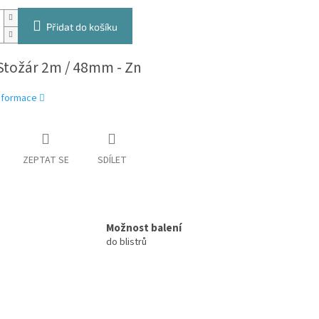
Přidat do košíku
Stožár 2m / 48mm - Zn
informace
ZEPTAT SE
SDÍLET
Možnost balení
do blistrů