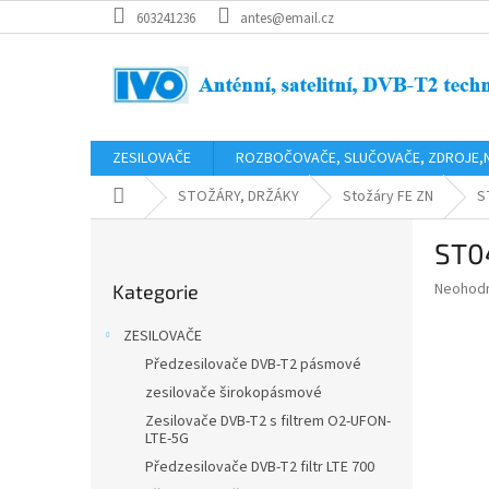
Přejít
603241236
antes@email.cz
na
obsah
ZESILOVAČE
ROZBOČOVAČE, SLUČOVAČE, ZDROJE,
Domů
STOŽÁRY, DRŽÁKY
Stožáry FE ZN
S
P
ST0
o
Přeskočit
s
Průměr
Neohod
Kategorie
kategorie
t
hodnoce
r
produkt
ZESILOVAČE
a
je
Předzesilovače DVB-T2 pásmové
0,0
n
z
zesilovače širokopásmové
n
5
í
Zesilovače DVB-T2 s filtrem O2-UFON-
hvězdič
LTE-5G
p
Předzesilovače DVB-T2 filtr LTE 700
a