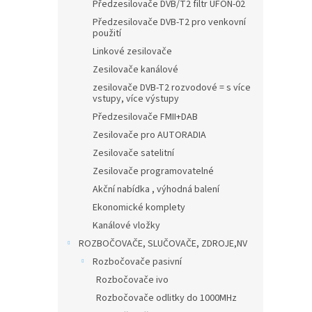
n
Předzesilovače DVB/T2 filtr UFON-02
e
Předzesilovače DVB-T2 pro venkovní
l
použití
Linkové zesilovače
Zesilovače kanálové
zesilovače DVB-T2 rozvodové = s více
vstupy, více výstupy
Předzesilovače FMII+DAB
Zesilovače pro AUTORADIA
Zesilovače satelitní
Zesilovače programovatelné
Akční nabídka , výhodná balení
Ekonomické komplety
Kanálové vložky
ROZBOČOVAČE, SLUČOVAČE, ZDROJE,NV
Rozbočovače pasivní
Rozbočovače ivo
Rozbočovače odlitky do 1000MHz