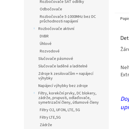
Rozbočovače SAT odlitky
Odbočovače
Rozbočovače 5-1000MHz bez DC
Popi
průchodnosti napájení
Rozbočovače aktivní
DVBR
Det
Úhlové
Žár
Rozvodové
Slučovače pásmové
Slučovače laděné a laditelné
Neh
Zdroje k zesilovačům + napájecí
Ext
výhybky
Napájecí výhybky bez zdroje
Filtry, korekční prvky, DC blokery,
Dop
zádrže, prupusti, odlaďovače,
symetrizační členy, útlumové členy
upř
Filtry O2, UFON, LTE, 5G
Filtry LTE,5G
Zádrže