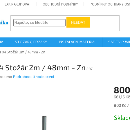
JAK NAKUPOVAT
OBCHODNÍ PODMÍNKY
PODMÍNKY OCHRANY OS
HLEDAT
NV
STOŽÁRY, DRŽÁKY
INSTALAČNÍ MATERIÁL
SAT-TV-R-WI
T04 Stožár 2m / 48mm - Zn
4 Stožár 2m / 48mm - Zn
897
né
noceno
Podrobnosti hodnocení
ní
800
u
661,16 K
Měrná
800 Kč / 
cena:
ek.
Skla