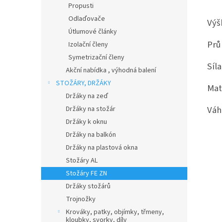
Propusti
Odlaďovače
Výš
Útlumové články
Pr
Izolační členy
Symetrizační členy
Síl
Akční nabídka , výhodná balení
STOŽÁRY, DRŽÁKY
Mat
Držáky na zeď
Vá
Držáky na stožár
Držáky k oknu
Držáky na balkón
Držáky na plastová okna
Stožáry AL
Stožáry FE ZN
Držáky stožárů
Trojnožky
Krováky, patky, objímky, třmeny,
kloubky, svorky, díly