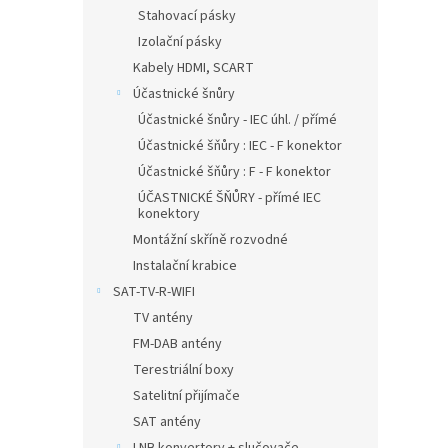
Stahovací pásky
Izolační pásky
Kabely HDMI, SCART
Účastnické šnůry
Účastnické šnůry - IEC úhl. / přímé
Účastnické šňůry : IEC - F konektor
Účastnické šňůry : F - F konektor
ÚČASTNICKÉ ŠŇŮRY - přímé IEC
konektory
Montážní skříně rozvodné
Instalační krabice
SAT-TV-R-WIFI
TV antény
FM-DAB antény
Terestriální boxy
Satelitní přijímače
SAT antény