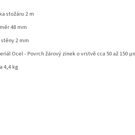
ka stožáru
2 m
ůměr
48 mm
a stěny
2 mm
eriál
Ocel -
Povrch
žárový zinek o vrstvě cca 50 až 150 µ
ha
4,4 kg