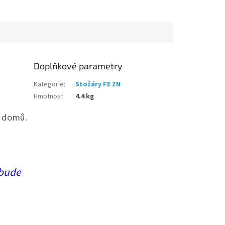
Doplňkové parametry
Kategorie
:
Stožáry FE ZN
Hmotnost
:
4.4 kg
ád domů.
bude