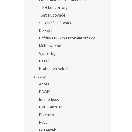
LNB konvertory + slučovače
LNB konvertory
Sat slučovače
Satelitní slučovače
DiSEqC
Držáky LNB - multifokální držáky
Multiswitche
Výprodej
Bazar
Krabicová balení
Značky
Antes
DAWIS
Emme Esse
EMP Centauri
Fracarro
Fuba
Greentek