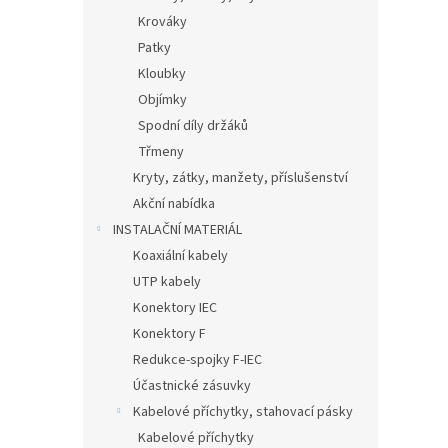
Krováky
Patky
Kloubky
Objímky
Spodní díly držáků
Třmeny
Kryty, zátky, manžety, příslušenství
Akční nabídka
INSTALAČNÍ MATERIÁL
Koaxiální kabely
UTP kabely
Konektory IEC
Konektory F
Redukce-spojky F-IEC
Účastnické zásuvky
Kabelové příchytky, stahovací pásky
Kabelové příchytky