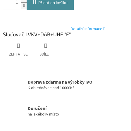
Přidat do košíku
Detailní informace
Slučovač I.VKV+DAB+UHF "F"
ZEPTAT SE
SDÍLET
Doprava zdarma na výrobky IVO
K objednávce nad 10000Kč
Doručení
na jakékoliv místo