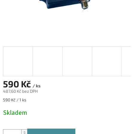
590 Kč
/ ks
487,60 Kč bez DPH
Měrná
590 Kč / 1 ks
cena:
Skladem