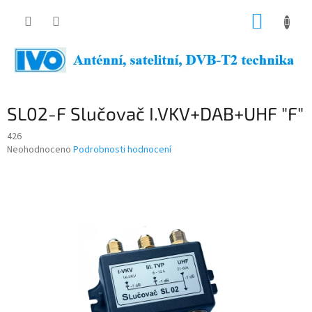
Přejít
NÁKUP
na
obsah
KOŠÍK
SL02-F Slučovač I.VKV+DAB+UHF "F"
426
Průměrné
Neohodnoceno
Podrobnosti hodnocení
hodnocení
produktu
je
0,0
z
5
hvězdiček.