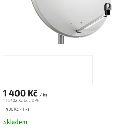
1 400 Kč
/ ks
1 157,02 Kč bez DPH
Měrná
1 400 Kč / 1 ks
cena:
Skladem