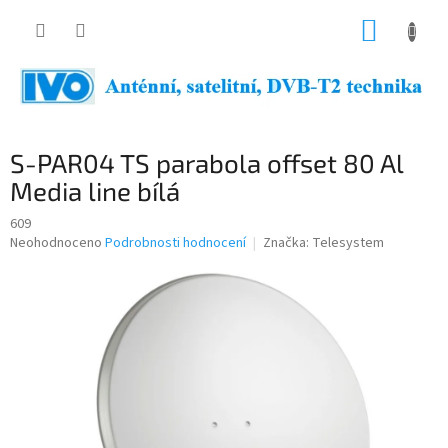
Přejít
NÁKUP
na
obsah
KOŠÍK
S-PAR04 TS parabola offset 80 Al
Media line bílá
609
Průměrné
Neohodnoceno
Podrobnosti hodnocení
Značka:
Telesystem
hodnocení
produktu
je
0,0
z
5
hvězdiček.