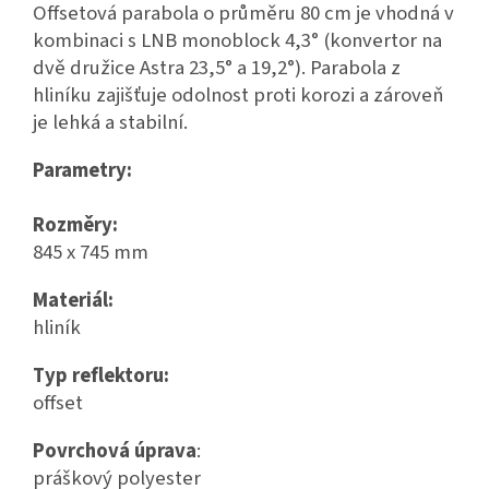
Offsetová parabola o průměru 80 cm je vhodná v
kombinaci s LNB monoblock 4,3° (konvertor na
dvě družice Astra 23,5° a 19,2°). Parabola z
hliníku zajišťuje odolnost proti korozi a zároveň
je lehká a stabilní.
Parametry:
Rozměry:
845 x 745 mm
Materiál:
hliník
Typ reflektoru:
offset
Povrchová úprava
:
práškový polyester