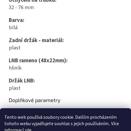
Uchycení na trubku:
32 - 76 mm
Barva:
bílá
Zadní držák - materiál:
plast
LNB rameno (48x22mm):
hliník
Držák LNB:
plast
Doplňkové parametry
Kategorie
:
SAT antény
Tento web používá soubory cookie. Dalším procházením
Hmotnost
:
2.6 kg
tohoto webu vyjadřujete souhlas s jejich používáním.. Více
informací
zde
.