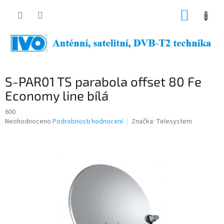
Přejít
NÁKUP
na
obsah
KOŠÍK
S-PAR01 TS parabola offset 80 Fe
Economy line bílá
600
Průměrné
Neohodnoceno
Podrobnosti hodnocení
Značka:
Telesystem
hodnocení
produktu
je
0,0
z
5
hvězdiček.