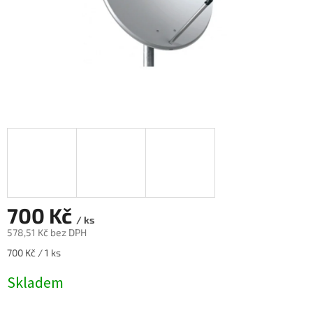
700 Kč
/ ks
578,51 Kč bez DPH
Měrná
700 Kč / 1 ks
cena:
Skladem