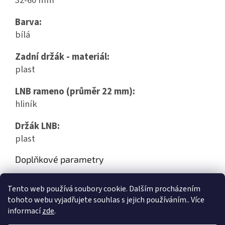
32-60 mm
Barva:
bílá
Zadní držák - materiál:
plast
LNB rameno (průměr 22 mm):
hliník
Držák LNB:
plast
Doplňkové parametry
Kategorie
:
SAT antény
Tento web používá soubory cookie. Dalším procházením
Hmotnost
:
3.7 kg
tohoto webu vyjadřujete souhlas s jejich používáním.. Více
informací
zde
.
Z