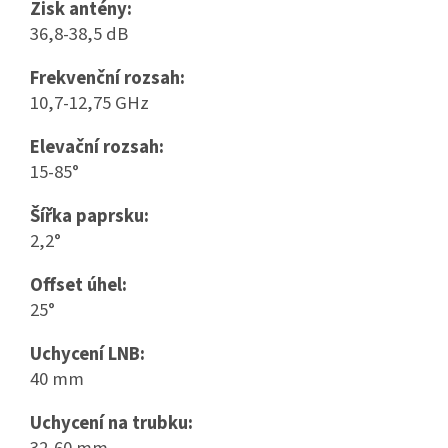
Zisk antény:
36,8-38,5 dB
Frekvenční rozsah:
10,7-12,75 GHz
Elevační rozsah:
15-85°
Šířka paprsku:
2,2°
Offset úhel:
25°
Uchycení LNB:
40 mm
Uchycení na trubku: