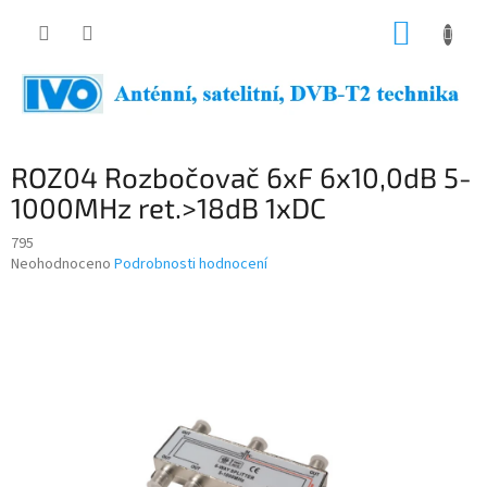
Přejít
NÁKUP
na
obsah
KOŠÍK
ROZ04 Rozbočovač 6xF 6x10,0dB 5-
1000MHz ret.>18dB 1xDC
795
Průměrné
Neohodnoceno
Podrobnosti hodnocení
hodnocení
produktu
je
0,0
z
5
hvězdiček.