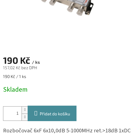
190 Kč
/ ks
157,02 Kč bez DPH
Měrná
190 Kč / 1 ks
cena:
Skladem
Přidat do košíku
Rozbočovač 6xF 6x10,0dB 5-1000MHz ret.>18dB 1xDC