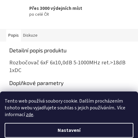
Přes 3000 výdejních míst
po celé ČR
Popis
Diskuze
Detailní popis produktu
Rozbočovač 6xF 6x10,0dB 5-1000MHz ret.>18dB
1xDC
Doplňkové parametry
Kategorie
:
Rozbočovače odlitky do 1000MHz
Tento web používá soubory cookie. Dalším procházením
Hmotnost
:
0.15 kg
tohoto webu vyjadřujete souhlas s jejich používáním.. Více
informací
zde
.
Z
á
Nastavení
Vytvořil Shoptet
p