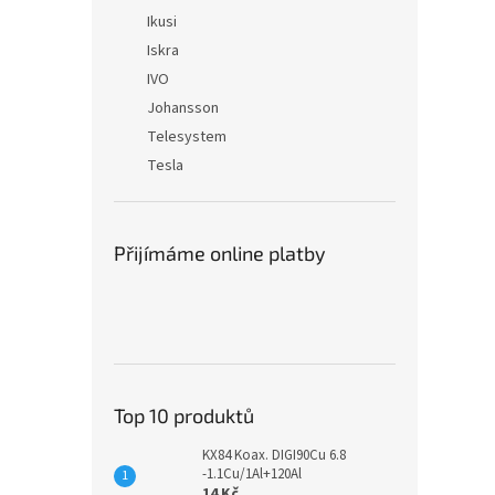
Ikusi
Iskra
IVO
Johansson
Telesystem
Tesla
Přijímáme online platby
Top 10 produktů
KX84 Koax. DIGI90Cu 6.8
-1.1Cu/1Al+120Al
14 Kč