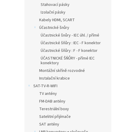
Stahovací pásky
Izolační pásky
Kabely HDMI, SCART
Účastnické šnůry
Účastnické šnůry - IEC úhl. / přímé
Účastnické šňůry : IEC - F konektor
Účastnické šňůry : F - F konektor
ÚČASTNICKÉ ŠŇŮRY - přímé IEC
konektory
Montážní skříně rozvodné
Instalační krabice
SAT-TV-R-WIFI
TV antény
FM-DAB antény
Terestriální boxy
Satelitní přijímače
SAT antény