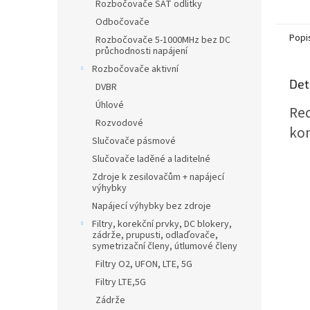
Rozbočovače SAT odlitky
Odbočovače
Popi
Rozbočovače 5-1000MHz bez DC
průchodnosti napájení
Rozbočovače aktivní
Det
DVBR
Úhlové
Red
Rozvodové
kon
Slučovače pásmové
Slučovače laděné a laditelné
Zdroje k zesilovačům + napájecí
výhybky
Napájecí výhybky bez zdroje
Filtry, korekční prvky, DC blokery,
zádrže, prupusti, odlaďovače,
symetrizační členy, útlumové členy
Filtry O2, UFON, LTE, 5G
Filtry LTE,5G
Zádrže