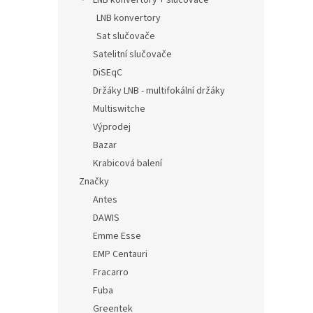
LNB konvertory + slučovače
LNB konvertory
Sat slučovače
Satelitní slučovače
DiSEqC
Držáky LNB - multifokální držáky
Multiswitche
Výprodej
Bazar
Krabicová balení
Značky
Antes
DAWIS
Emme Esse
EMP Centauri
Fracarro
Fuba
Greentek