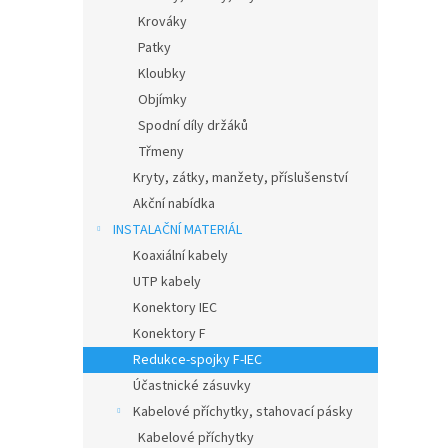
Krováky
Patky
Kloubky
Objímky
Spodní díly držáků
Třmeny
Kryty, zátky, manžety, příslušenství
Akční nabídka
INSTALAČNÍ MATERIÁL
Koaxiální kabely
UTP kabely
Konektory IEC
Konektory F
Redukce-spojky F-IEC
Účastnické zásuvky
Kabelové příchytky, stahovací pásky
Kabelové příchytky