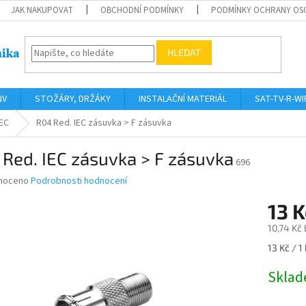
JAK NAKUPOVAT
OBCHODNÍ PODMÍNKY
PODMÍNKY OCHRANY OS
HLEDAT
NV
STOŽÁRY, DRŽÁKY
INSTALAČNÍ MATERIÁL
SAT-TV-R-WI
IEC
R04 Red. IEC zásuvka > F zásuvka
Red. IEC zásuvka > F zásuvka
696
né
noceno
Podrobnosti hodnocení
ní
13 
u
10,74 Kč
Měrná
13 Kč / 1
cena:
ek.
Skla