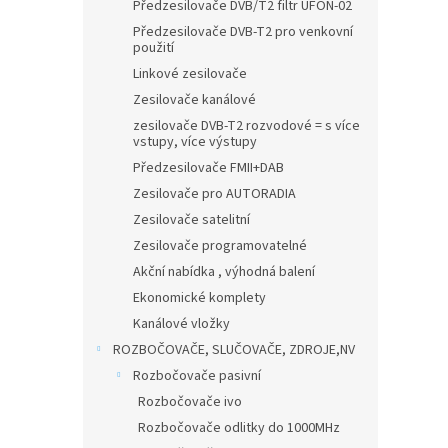
n
Předzesilovače DVB/T2 filtr UFON-02
e
Předzesilovače DVB-T2 pro venkovní
l
použití
Linkové zesilovače
Zesilovače kanálové
zesilovače DVB-T2 rozvodové = s více
vstupy, více výstupy
Předzesilovače FMII+DAB
Zesilovače pro AUTORADIA
Zesilovače satelitní
Zesilovače programovatelné
Akční nabídka , výhodná balení
Ekonomické komplety
Kanálové vložky
ROZBOČOVAČE, SLUČOVAČE, ZDROJE,NV
Rozbočovače pasivní
Rozbočovače ivo
Rozbočovače odlitky do 1000MHz