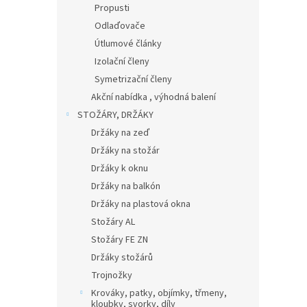
Propusti
Odlaďovače
Útlumové články
Izolační členy
Symetrizační členy
Akční nabídka , výhodná balení
STOŽÁRY, DRŽÁKY
Držáky na zeď
Držáky na stožár
Držáky k oknu
Držáky na balkón
Držáky na plastová okna
Stožáry AL
Stožáry FE ZN
Držáky stožárů
Trojnožky
Krováky, patky, objímky, třmeny,
kloubky, svorky, díly