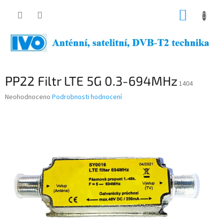
Přejít
NÁKUP
na
obsah
KOŠÍK
PP22 Filtr LTE 5G 0.3-694MHz
1404
Průměrné
Neohodnoceno
Podrobnosti hodnocení
hodnocení
produktu
je
0,0
z
5
hvězdiček.