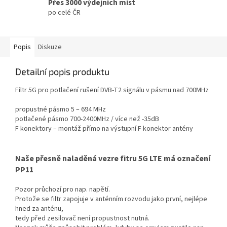
Přes 3000 výdejních míst
po celé ČR
Popis
Diskuze
Detailní popis produktu
Filtr 5G pro potlačení rušení
DVB
-T2 signálu v pásmu nad 700MHz
propustné pásmo 5 – 694 MHz
potlačené pásmo 700-2400MHz / více než -35dB
F konektory – montáž přímo na výstupní F konektor antény
Naše přesně naladěná vezre fitru 5G
LTE
má označení
PP11
Pozor průchozí pro nap. napětí.
Protože se filtr zapojuje v anténním rozvodu jako první, nejlépe
hned za anténu,
tedy před zesilovač není propustnost nutná.