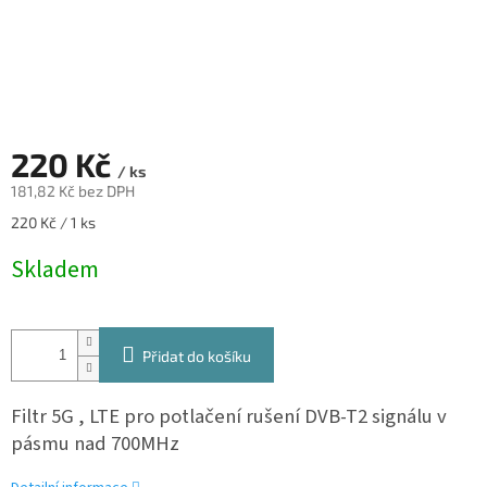
220 Kč
/ ks
181,82 Kč bez DPH
Měrná
220 Kč / 1 ks
cena:
Skladem
Přidat do košíku
Filtr 5G , LTE pro potlačení rušení
DVB
-T2 signálu v
pásmu nad 700MHz