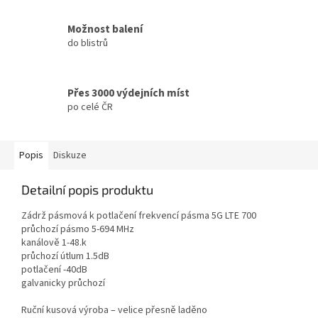
Možnost balení
do blistrů
Přes 3000 výdejních míst
po celé ČR
Popis
Diskuze
Detailní popis produktu
Zádrž pásmová k potlačení frekvencí pásma 5G
LTE
700
průchozí pásmo 5-694 MHz
kanálově 1-48.k
průchozí útlum 1.5dB
potlačení -40dB
galvanicky průchozí
Ruční kusová výroba – velice přesně laděno