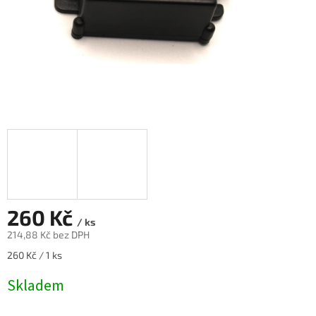
260 Kč
/ ks
214,88 Kč bez DPH
Měrná
260 Kč / 1 ks
cena:
Skladem