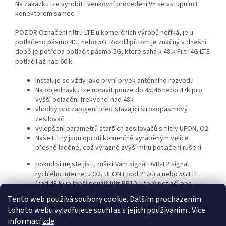
Na zakázku lze vyrobit i venkovní provedení VY se vstupním F
konektorem samec
POZOR
Označení filtru
LTE
u komerčních výrobů neříká, je-li
potlačeno pásmo 4G, nebo 5G. Rozdíl přitom je značný v dnešní
době je potřeba potlačit pásmo 5G, které sahá k 48.k Filtr 4G
LTE
potlačil až nad 60.k.
Instaluje se vždy jako první prvek anténního rozvodu
Na objednávku lze upravit pouze do 45,46 nebo 47k pro
vyšší odladění frekvencí nad 48k
vhodný pro zapojení před stávající širokopásmový
zesilovač
vylepšení parametrů starších zesilovačů s filtry
UFON
, O2
Naše Filtry jsou oproti komerčně vyráběným velice
přesně laděné, což výrazně zvýší míru potlačení rušení
pokud si nejste jisti, ruší-li Vám signál
DVB
-T2 signál
rychlého internetu O2,
UFON
( pod 21.k.) a nebo 5G
LTE
(nad 48.k) je lepší použít filtr PP10, který potlačí oba
nežádoucí signály
Tento web používá soubory cookie. Dalším procházením
tohoto webu vyjadřujete souhlas s jejich používáním.. Více
informací
zde
.