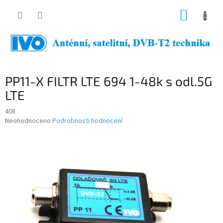
Přejít
NÁKUP
na
obsah
KOŠÍK
PP11-X FILTR LTE 694 1-48k s odl.5G
LTE
408
Průměrné
Neohodnoceno
Podrobnosti hodnocení
hodnocení
produktu
je
0,0
z
5
hvězdiček.