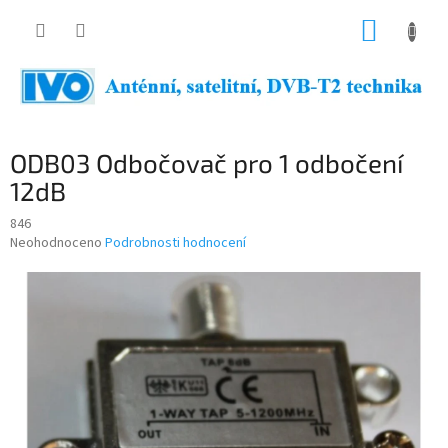
Přejít
NÁKUP
na
obsah
KOŠÍK
ODB03 Odbočovač pro 1 odbočení
12dB
846
Průměrné
Neohodnoceno
Podrobnosti hodnocení
hodnocení
produktu
je
0,0
z
5
hvězdiček.