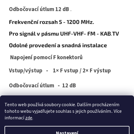
Odbočovací útlum 12 dB
.
Frekvenční rozsah 5 - 1200 MHz.
Pro signál v pásmu UHF-VHF- FM - KAB
.
TV
Odolné provedení a snadná instalace
Napojení pomocí F konektorů
Vstup/výstup -
1× F vstup / 2× F výstup
Odbočovací útlum -
12 dB
Průchozí útlum -
1 dB
Tento web používá soubory cookie. Dalším procházením
tohoto webu vyjadřujete souhlas s jejich používáním.. Více
informací
zde
.
Z
á
Nastavení