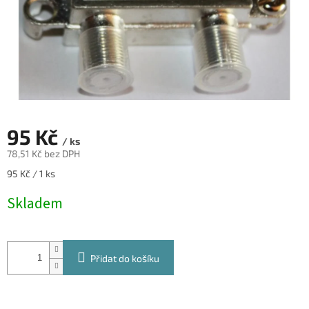
95 Kč
/ ks
78,51 Kč bez DPH
Měrná
95 Kč / 1 ks
cena:
Skladem
Přidat do košíku