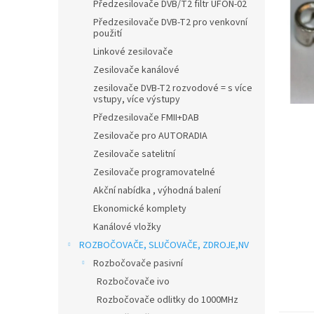
n
Předzesilovače DVB/T2 filtr UFON-02
e
Předzesilovače DVB-T2 pro venkovní
l
použití
Linkové zesilovače
Zesilovače kanálové
zesilovače DVB-T2 rozvodové = s více
vstupy, více výstupy
Předzesilovače FMII+DAB
Zesilovače pro AUTORADIA
Zesilovače satelitní
Zesilovače programovatelné
Akční nabídka , výhodná balení
Ekonomické komplety
Kanálové vložky
ROZBOČOVAČE, SLUČOVAČE, ZDROJE,NV
Rozbočovače pasivní
Rozbočovače ivo
Rozbočovače odlitky do 1000MHz