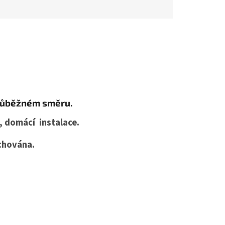
průběžném směru.
, domácí instalace.
achována.