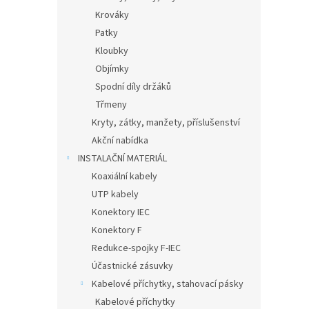
Krováky
Patky
Kloubky
Objímky
Spodní díly držáků
Třmeny
Kryty, zátky, manžety, příslušenství
Akční nabídka
INSTALAČNÍ MATERIÁL
Koaxiální kabely
UTP kabely
Konektory IEC
Konektory F
Redukce-spojky F-IEC
Účastnické zásuvky
Kabelové příchytky, stahovací pásky
Kabelové příchytky