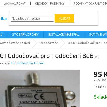
JAK NAKUPOVAT
OBCHODNÍ PODMÍNKY
PODMÍNKY OCHRANY OS
HLEDAT
NV
STOŽÁRY, DRŽÁKY
INSTALAČNÍ MATERIÁL
SAT-TV-R-WI
Rozbočovače pasivní
Odbočovače
ODB01 Odbočovač pro 1 od
01 Odbočovač pro 1 odbočení 8dB
840
né
noceno
Podrobnosti hodnocení
ní
95 
u
78,51 Kč
Měrná
95 Kč / 1
cena:
ek.
Skla