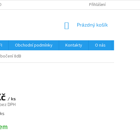
OBNÍCH ÚDAJŮ
Přihlášení
NÁKUPNÍ
Prázdný košík
KOŠÍK
FI
Obchodní podmínky
Kontakty
O nás
Návody
bočení 8dB
Kč
/ ks
 bez DPH
 ks
dem