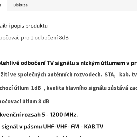
s
Diskuze
ailní popis produktu
očovač pro 1 odbočení 8dB
lehlivé odbočení TV signálu s nízkým útlumem v 
žití ve společných anténních rozvodech. STA, kab. tv
chozí útlum 1dB
,
kvalita hlavního signálu zůstává z
očovací útlum 8 dB
.
kvenční rozsah 5 - 1200 MHz.
 signál v pásmu UHF-VHF- FM - KAB
.
TV