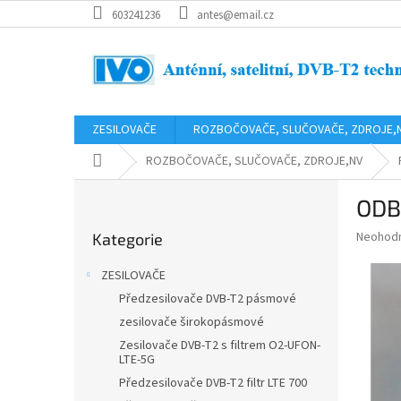
Přejít
603241236
antes@email.cz
na
obsah
ZESILOVAČE
ROZBOČOVAČE, SLUČOVAČE, ZDROJE,
Domů
ROZBOČOVAČE, SLUČOVAČE, ZDROJE,NV
P
ODB
o
Přeskočit
s
Průměr
Neohod
Kategorie
kategorie
t
hodnoce
r
produkt
ZESILOVAČE
a
je
Předzesilovače DVB-T2 pásmové
0,0
n
z
zesilovače širokopásmové
n
5
í
Zesilovače DVB-T2 s filtrem O2-UFON-
hvězdič
LTE-5G
p
Předzesilovače DVB-T2 filtr LTE 700
a