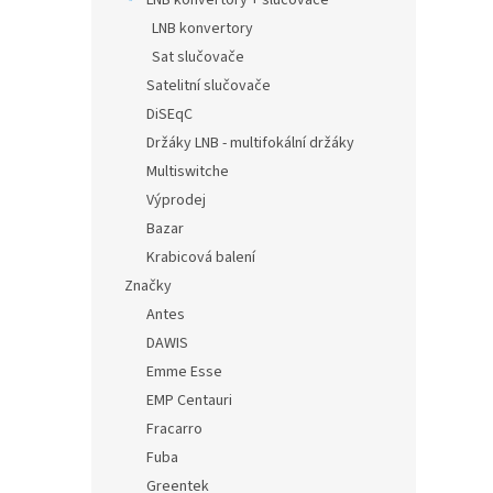
LNB konvertory + slučovače
LNB konvertory
Sat slučovače
Satelitní slučovače
DiSEqC
Držáky LNB - multifokální držáky
Multiswitche
Výprodej
Bazar
Krabicová balení
Značky
Antes
DAWIS
Emme Esse
EMP Centauri
Fracarro
Fuba
Greentek