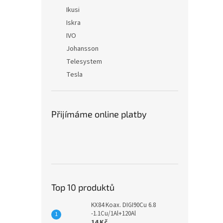
Ikusi
Iskra
IVO
Johansson
Telesystem
Tesla
Přijímáme online platby
Top 10 produktů
KX84 Koax. DIGI90Cu 6.8
-1.1Cu/1Al+120Al
14 Kč