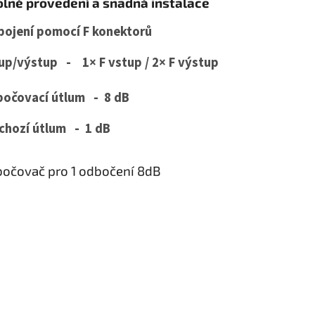
lné provedení a snadná instalace
ojení pomocí F konektorů
tup/výstup -
1× F vstup / 2× F výstup
očovací útlum -
8 dB
chozí útlum -
1 dB
očovač pro 1 odbočení 8dB