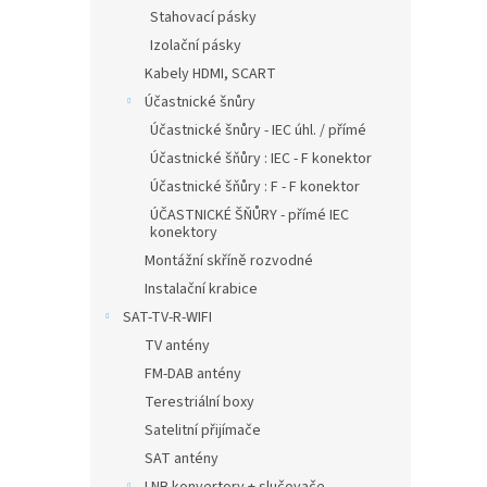
Stahovací pásky
Izolační pásky
Kabely HDMI, SCART
Účastnické šnůry
Účastnické šnůry - IEC úhl. / přímé
Účastnické šňůry : IEC - F konektor
Účastnické šňůry : F - F konektor
ÚČASTNICKÉ ŠŇŮRY - přímé IEC
konektory
Montážní skříně rozvodné
Instalační krabice
SAT-TV-R-WIFI
TV antény
FM-DAB antény
Terestriální boxy
Satelitní přijímače
SAT antény