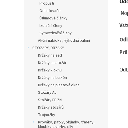
Odo
Propusti
Odlaďovače
Nap
Útlumové články
Vs
Izolační členy
Symetrizační členy
Odb
Akční nabídka , výhodná balení
STOŽÁRY, DRŽÁKY
Prů
Držáky na zeď
Držáky na stožár
Odb
Držáky k oknu
Držáky na balkón
Držáky na plastová okna
Stožáry AL
Stožáry FE ZN
Držáky stožárů
Trojnožky
Krováky, patky, objímky, třmeny,
kloubky, svorky, díly