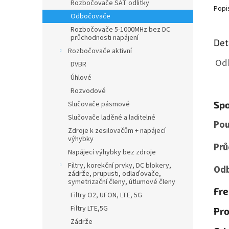
Rozbočovače SAT odlitky
Popi
Odbočovače
Rozbočovače 5-1000MHz bez DC
průchodnosti napájení
Det
Rozbočovače aktivní
Odb
DVBR
Úhlové
Rozvodové
Spo
Slučovače pásmové
Slučovače laděné a laditelné
Pou
Zdroje k zesilovačům + napájecí
výhybky
Prů
Napájecí výhybky bez zdroje
Filtry, korekční prvky, DC blokery,
Odb
zádrže, prupusti, odlaďovače,
symetrizační členy, útlumové členy
Fre
Filtry O2, UFON, LTE, 5G
Filtry LTE,5G
Pro
Zádrže