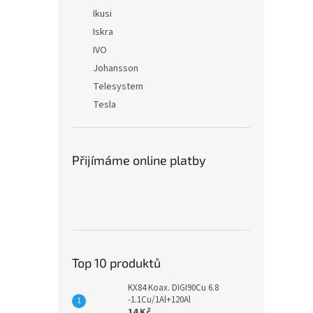
Ikusi
Iskra
IVO
Johansson
Telesystem
Tesla
Přijímáme online platby
Top 10 produktů
KX84 Koax. DIGI90Cu 6.8
-1.1Cu/1Al+120Al
14 Kč