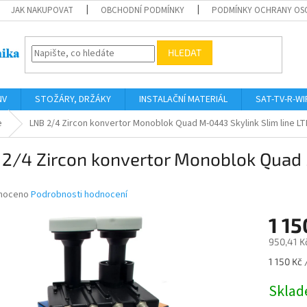
JAK NAKUPOVAT
OBCHODNÍ PODMÍNKY
PODMÍNKY OCHRANY OS
HLEDAT
NV
STOŽÁRY, DRŽÁKY
INSTALAČNÍ MATERIÁL
SAT-TV-R-WI
e
LNB 2/4 Zircon konvertor Monoblok Quad M-0443 Skylink Slim line LT
2/4 Zircon konvertor Monoblok Quad 
né
noceno
Podrobnosti hodnocení
ní
1 15
u
950,41 K
Měrná
1 150 Kč 
cena:
ek.
Skla