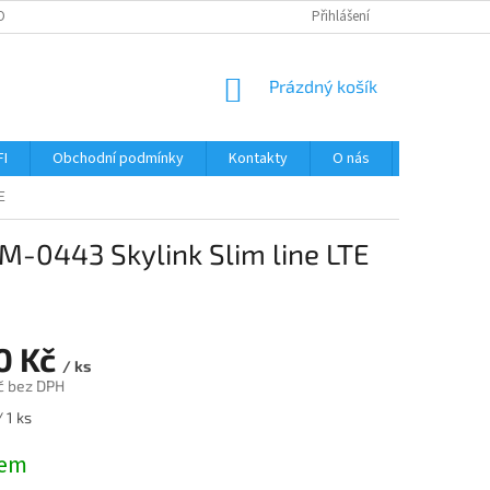
OBNÍCH ÚDAJŮ
Přihlášení
NÁKUPNÍ
Prázdný košík
KOŠÍK
FI
Obchodní podmínky
Kontakty
O nás
Návody
E
M-0443 Skylink Slim line LTE
0 Kč
/ ks
č bez DPH
/ 1 ks
dem