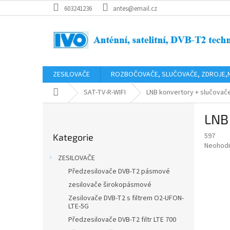
Přejít
603241236
antes@email.cz
na
obsah
ZESILOVAČE
ROZBOČOVAČE, SLUČOVAČE, ZDROJE,
Domů
SAT-TV-R-WIFI
LNB konvertory + slučovač
P
LNB 
o
Přeskočit
s
597
Kategorie
kategorie
t
Průměr
Neohod
r
hodnoce
ZESILOVAČE
a
produkt
Předzesilovače DVB-T2 pásmové
je
n
0,0
zesilovače širokopásmové
n
z
í
Zesilovače DVB-T2 s filtrem O2-UFON-
5
LTE-5G
p
hvězdič
Předzesilovače DVB-T2 filtr LTE 700
a