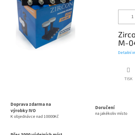
Zirc
M-04
Detailní 
TISK
Doprava zdarma na
Doručení
výrobky IVO
na jakékoliv místo
K objednávce nad 10000Kč
Přes 3000 výdejních míst