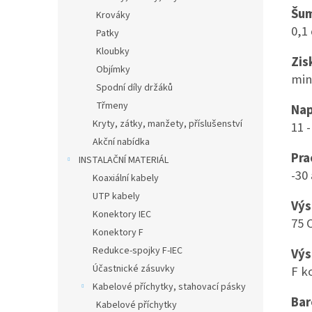
Šum
Krováky
0,1
Patky
Kloubky
Zis
Objímky
min
Spodní díly držáků
Třmeny
Nap
Kryty, zátky, manžety, příslušenství
11 -
Akční nabídka
Pra
INSTALAČNÍ MATERIÁL
-30
Koaxiální kabely
UTP kabely
Výs
Konektory IEC
75
Konektory F
Redukce-spojky F-IEC
Výs
Účastnické zásuvky
F k
Kabelové příchytky, stahovací pásky
Bar
Kabelové příchytky