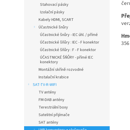
čern
Stahovací pásky
Izolační pásky
Pře
Kabely HDMI, SCART
ver
Účastnické šnůry
Účastnické šnůry - IEC úhl. / přímé
Hmo
Účastnické šňůry : IEC - F konektor
356
Účastnické šňůry : F - F konektor
ÚČASTNICKÉ ŠŇŮRY - přímé IEC
konektory
Montážní skříně rozvodné
Instalační krabice
SAT-TV-R-WIFI
TV antény
FM-DAB antény
Terestriální boxy
Satelitní přijímače
SAT antény