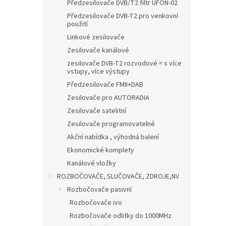
n
Předzesilovače DVB/T2 filtr UFON-02
e
Předzesilovače DVB-T2 pro venkovní
l
použití
Linkové zesilovače
Zesilovače kanálové
zesilovače DVB-T2 rozvodové = s více
vstupy, více výstupy
Předzesilovače FMII+DAB
Zesilovače pro AUTORADIA
Zesilovače satelitní
Zesilovače programovatelné
Akční nabídka , výhodná balení
Ekonomické komplety
Kanálové vložky
ROZBOČOVAČE, SLUČOVAČE, ZDROJE,NV
Rozbočovače pasivní
Rozbočovače ivo
Rozbočovače odlitky do 1000MHz