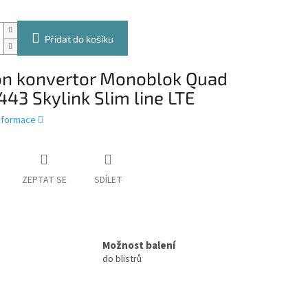
Přidat do košíku
on konvertor Monoblok Quad
43 Skylink Slim line LTE
informace
ZEPTAT SE
SDÍLET
Možnost balení
do blistrů