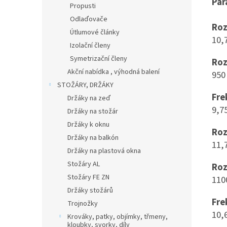
Par
Propusti
Odlaďovače
Roz
Útlumové články
10,
Izolační členy
Symetrizační členy
Roz
Akční nabídka , výhodná balení
950
STOŽÁRY, DRŽÁKY
Fre
Držáky na zeď
9,7
Držáky na stožár
Držáky k oknu
Roz
Držáky na balkón
11,
Držáky na plastová okna
Stožáry AL
Roz
Stožáry FE ZN
110
Držáky stožárů
Fre
Trojnožky
10,
Krováky, patky, objímky, třmeny,
kloubky, svorky, díly