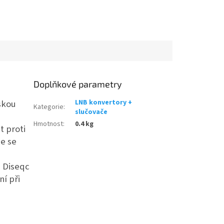
Doplňkové parametry
skou
LNB konvertory +
Kategorie
:
slučovače
Hmotnost
:
0.4 kg
t proti
e se
- Diseqc
ní při