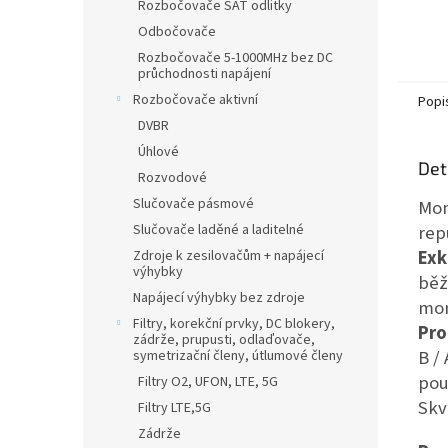
Rozbočovače SAT odlitky
Odbočovače
Rozbočovače 5-1000MHz bez DC
průchodnosti napájení
Rozbočovače aktivní
Popi
DVBR
Úhlové
Det
Rozvodové
Slučovače pásmové
Mon
Slučovače laděné a laditelné
rep
Exk
Zdroje k zesilovačům + napájecí
výhybky
běž
Napájecí výhybky bez zdroje
mon
Filtry, korekční prvky, DC blokery,
Pro
zádrže, prupusti, odlaďovače,
B / 
symetrizační členy, útlumové členy
pou
Filtry O2, UFON, LTE, 5G
Skv
Filtry LTE,5G
Zádrže