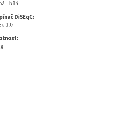
á - bílá
pínač DiSEqC:
ze 1.0
tnost:
 g