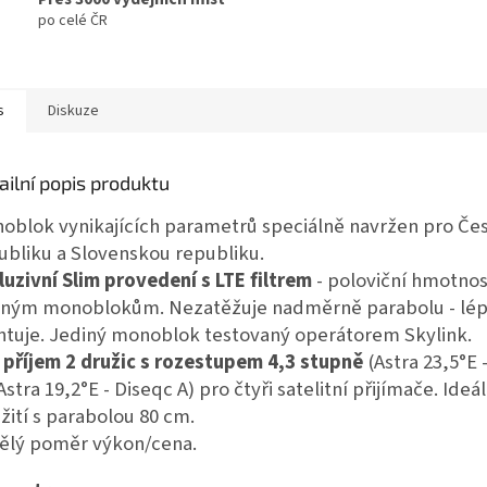
po celé ČR
s
Diskuze
ailní popis produktu
oblok vynikajících parametrů speciálně navržen pro Če
ubliku a Slovenskou republiku.
luzivní Slim provedení s LTE filtrem
- poloviční hmotnos
ným monoblokům. Nezatěžuje nadměrně parabolu - lép
tuje. Jediný monoblok testovaný operátorem Skylink.
 příjem 2 družic s rozestupem 4,3 stupně
(Astra 23,5°E 
Astra 19,2°E - Diseqc A) pro čtyři satelitní přijímače. Ideál
žití s parabolou 80 cm.
ělý poměr výkon/cena.