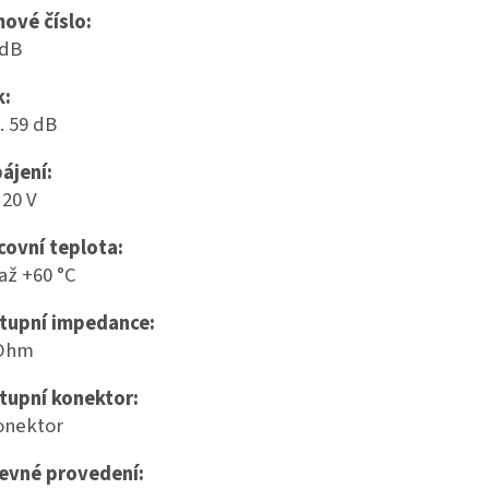
ové číslo:
 dB
k:
. 59 dB
ájení:
 20 V
covní teplota:
 až +60 °C
tupní impedance:
 Ohm
tupní konektor:
onektor
evné provedení: