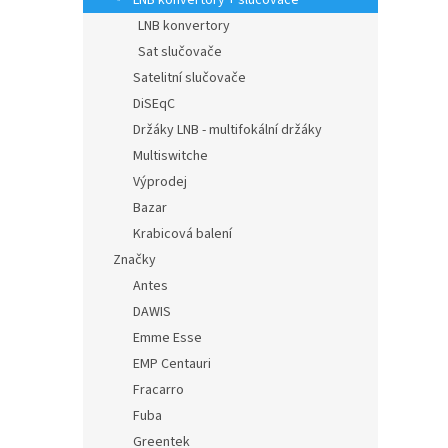
LNB konvertory + slučovače
LNB konvertory
Sat slučovače
Satelitní slučovače
DiSEqC
Držáky LNB - multifokální držáky
Multiswitche
Výprodej
Bazar
Krabicová balení
Značky
Antes
DAWIS
Emme Esse
EMP Centauri
Fracarro
Fuba
Greentek