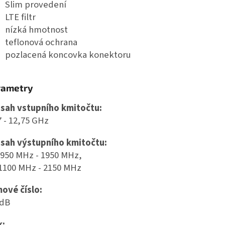
Slim provedení
LTE filtr
nízká hmotnost
teflonová ochrana
pozlacená koncovka konektoru
rametry
sah vstupního kmitočtu:
7 - 12,75 GHz
sah výstupního kmitočtu:
 950 MHz - 1950 MHz,
 1100 MHz - 2150 MHz
ové číslo:
 dB
k: