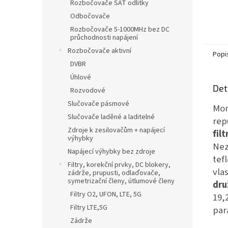
Rozbočovače SAT odlitky
Odbočovače
Rozbočovače 5-1000MHz bez DC
průchodnosti napájení
Rozbočovače aktivní
Popi
DVBR
Úhlové
Det
Rozvodové
Slučovače pásmové
Mon
Slučovače laděné a laditelné
rep
Zdroje k zesilovačům + napájecí
fil
výhybky
Ne
Napájecí výhybky bez zdroje
tef
Filtry, korekční prvky, DC blokery,
vla
zádrže, prupusti, odlaďovače,
symetrizační členy, útlumové členy
dru
Filtry O2, UFON, LTE, 5G
19,
Filtry LTE,5G
par
Zádrže