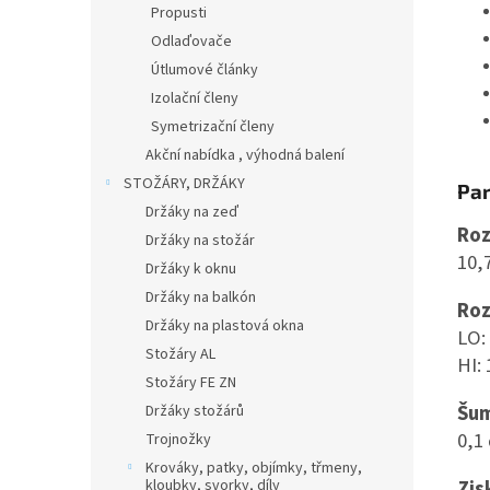
Propusti
Odlaďovače
Útlumové články
Izolační členy
Symetrizační členy
Akční nabídka , výhodná balení
STOŽÁRY, DRŽÁKY
Pa
Držáky na zeď
Roz
Držáky na stožár
10,
Držáky k oknu
Držáky na balkón
Roz
Držáky na plastová okna
LO:
Stožáry AL
HI:
Stožáry FE ZN
Šum
Držáky stožárů
0,1
Trojnožky
Krováky, patky, objímky, třmeny,
Zis
kloubky, svorky, díly