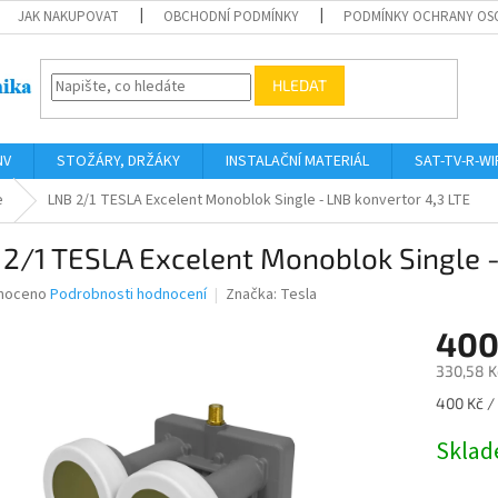
JAK NAKUPOVAT
OBCHODNÍ PODMÍNKY
PODMÍNKY OCHRANY OS
HLEDAT
NV
STOŽÁRY, DRŽÁKY
INSTALAČNÍ MATERIÁL
SAT-TV-R-WI
e
LNB 2/1 TESLA Excelent Monoblok Single - LNB konvertor 4,3 LTE
2/1 TESLA Excelent Monoblok Single -
né
noceno
Podrobnosti hodnocení
Značka:
Tesla
ní
400
u
330,58 K
Měrná
400 Kč / 
cena:
ek.
Skla