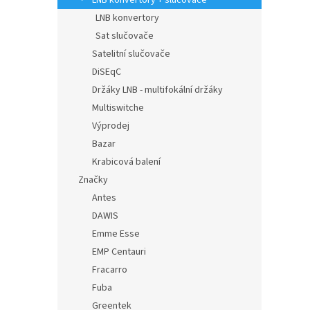
LNB konvertory + slučovače
LNB konvertory
Sat slučovače
Satelitní slučovače
DiSEqC
Držáky LNB - multifokální držáky
Multiswitche
Výprodej
Bazar
Krabicová balení
Značky
Antes
DAWIS
Emme Esse
EMP Centauri
Fracarro
Fuba
Greentek