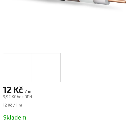
12 Kč
/ m
9,92 Kč bez DPH
Měrná
12 Kč / 1 m
cena:
Skladem