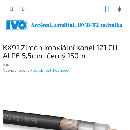
Přejít
NÁKUP
na
obsah
KOŠÍK
KX91 Zircon koaxiální kabel 121 CU
ALPE 5,5mm černý 150m
630
Průměrné
Neohodnoceno
Podrobnosti hodnocení
hodnocení
produktu
je
0,0
z
5
hvězdiček.