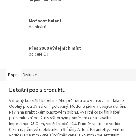
Možnost balení
do blistrů
Přes 3000 výdejních míst
po celé ČR
Popis
Diskuze
Detailní popis produktu
Výborný koaxiální kabel malého průměru pro venkovní instalace.
Odolný proti UV záření, gelovaný. Měděné jádro a dvojité stínění.
Návin na praktickém plastovém bubnu. Kvalitní koaxiální kabel
pro venkovní použití s výborným poměrem cena - kvalita.
Impedance 75 Ohm, vnitřní vodič - CU. Průměr vnitřního vodiče
0,8 mm, pěnové dielektrikum Stíněný Al folií. Parametry: - vnitřní
vodič CU 0,8 mm - vnější průměr kabelu 5,5 mm - dielektrikum