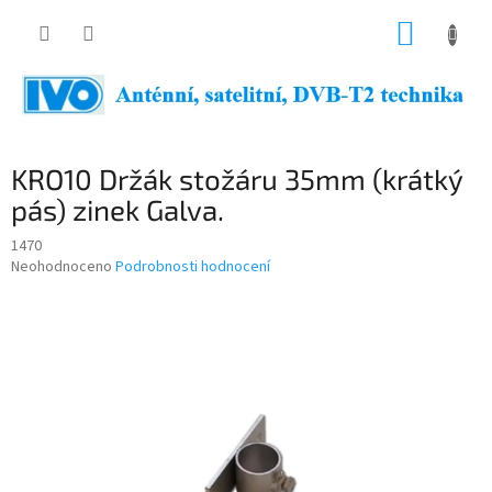
Přejít
NÁKUP
na
obsah
KOŠÍK
KRO10 Držák stožáru 35mm (krátký
pás) zinek Galva.
1470
Průměrné
Neohodnoceno
Podrobnosti hodnocení
hodnocení
produktu
je
0,0
z
5
hvězdiček.