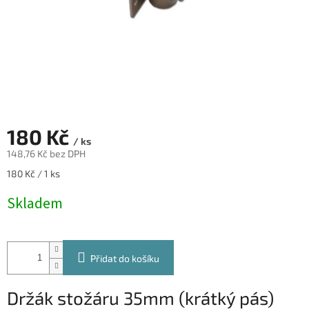
180 Kč
/ ks
148,76 Kč bez DPH
Měrná
180 Kč / 1 ks
cena:
Skladem
Přidat do košíku
Držák stožáru 35mm (krátký pás)