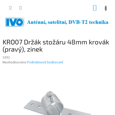
Přejít
NÁKUP
na
obsah
KOŠÍK
KRO07 Držák stožáru 48mm krovák
(pravý), zinek
1032
Průměrné
Neohodnoceno
Podrobnosti hodnocení
hodnocení
produktu
je
0,0
z
5
hvězdiček.