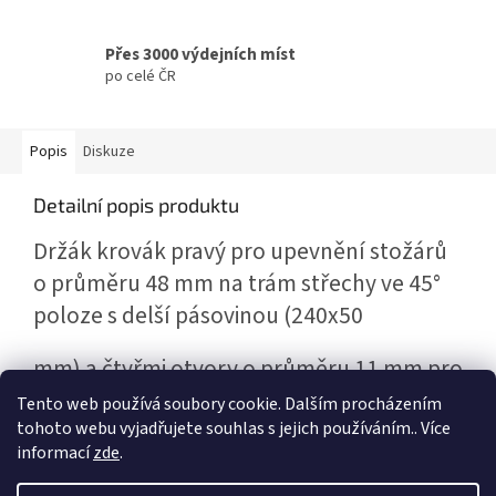
Přes 3000 výdejních míst
po celé ČR
Popis
Diskuze
Detailní popis produktu
Držák krovák pravý pro upevnění stožárů
o průměru 48 mm
na trám střechy ve 45°
poloze
s delší pásovinou (240x50
mm) a čtyřmi otvory o průměru 11 mm pro
šrouby.
Povrchově upraveno zinkem.
Tento web používá soubory cookie. Dalším procházením
tohoto webu vyjadřujete souhlas s jejich používáním.. Více
informací
zde
.
Z
á