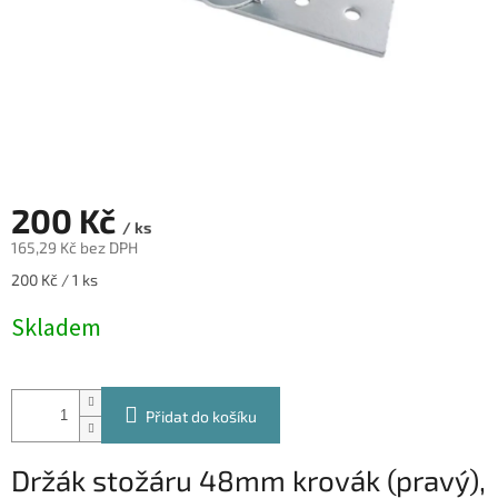
200 Kč
/ ks
165,29 Kč bez DPH
Měrná
200 Kč / 1 ks
cena:
Skladem
Přidat do košíku
Držák stožáru 48mm krovák (pravý),