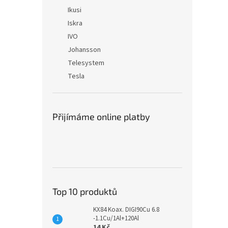
Ikusi
Iskra
IVO
Johansson
Telesystem
Tesla
Přijímáme online platby
Top 10 produktů
KX84 Koax. DIGI90Cu 6.8
-1.1Cu/1Al+120Al
14 Kč