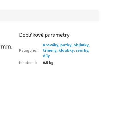
Doplňkové parametry
0 mm.
Krováky, patky, objímky,
Kategorie
:
třmeny, kloubky, svorky,
díly
Hmotnost
:
0.5 kg