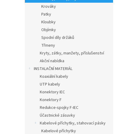
Krováky
Patky
Kloubky
Objímky
Spodní díly držáků
Třmeny
Kryty, zátky, manžety, příslušenství
Akční nabídka
INSTALAČNÍ MATERIÁL
Koaxiální kabely
UTP kabely
Konektory IEC
Konektory F
Redukce-spojky F-IEC
Účastnické zásuvky
Kabelové příchytky, stahovací pásky
Kabelové příchytky