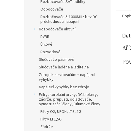
Rozbočovače SAT odlitky
Odbočovače
Popi
Rozbočovače 5-1000MHz bez DC
průchodnosti napájení
Rozbočovače aktivní
Det
DVBR
Úhlové
Kří
Rozvodové
Slučovače pásmové
Po
Slučovače laděné a laditelné
Zdroje k zesilovačům + napájecí
výhybky
Napájecí výhybky bez zdroje
Filtry, korekční prvky, DC blokery,
zádrže, prupusti, odlaďovače,
symetrizační členy, útlumové členy
Filtry O2, UFON, LTE, 5G
Filtry LTE,5G
Zádrže