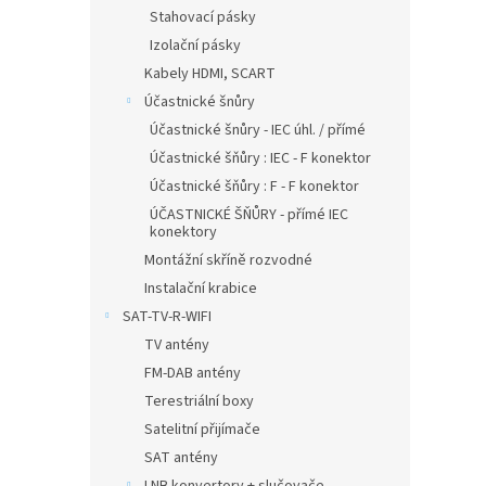
Stahovací pásky
Izolační pásky
Kabely HDMI, SCART
Účastnické šnůry
Účastnické šnůry - IEC úhl. / přímé
Účastnické šňůry : IEC - F konektor
Účastnické šňůry : F - F konektor
ÚČASTNICKÉ ŠŇŮRY - přímé IEC
konektory
Montážní skříně rozvodné
Instalační krabice
SAT-TV-R-WIFI
TV antény
FM-DAB antény
Terestriální boxy
Satelitní přijímače
SAT antény