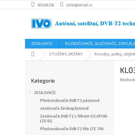
Přejít
603241236
antes@email.cz
na
obsah
ZESILOVAČE
ROZBOČOVAČE, SLUČOVAČE, ZDROJE,
Domů
STOŽÁRY, DRŽÁKY
Krováky, patky, objímk
P
KL0
o
Přeskočit
s
Průměr
Neohod
Kategorie
kategorie
t
hodnoce
r
produkt
ZESILOVAČE
a
je
Předzesilovače DVB-T2 pásmové
0,0
n
z
zesilovače širokopásmové
n
5
í
Zesilovače DVB-T2 s filtrem O2-UFON-
hvězdič
LTE-5G
p
Předzesilovače DVB-T2 filtr LTE 700
a