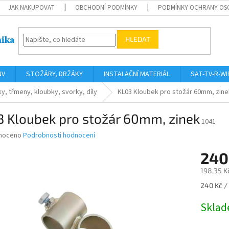
JAK NAKUPOVAT
OBCHODNÍ PODMÍNKY
PODMÍNKY OCHRANY OS
HLEDAT
NV
STOŽÁRY, DRŽÁKY
INSTALAČNÍ MATERIÁL
SAT-TV-R-WI
y, třmeny, kloubky, svorky, díly
KL03 Kloubek pro stožár 60mm, zine
3 Kloubek pro stožár 60mm, zinek
1041
né
noceno
Podrobnosti hodnocení
ní
240
u
198,35 K
Měrná
240 Kč / 
cena:
ek.
Skla