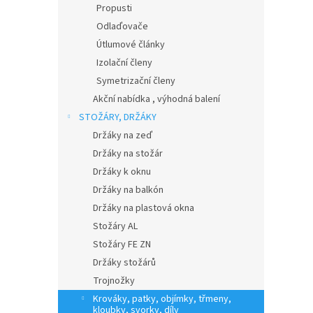
Propusti
Odlaďovače
Útlumové články
Izolační členy
Symetrizační členy
Akční nabídka , výhodná balení
STOŽÁRY, DRŽÁKY
Držáky na zeď
Držáky na stožár
Držáky k oknu
Držáky na balkón
Držáky na plastová okna
Stožáry AL
Stožáry FE ZN
Držáky stožárů
Trojnožky
Krováky, patky, objímky, třmeny,
kloubky, svorky, díly