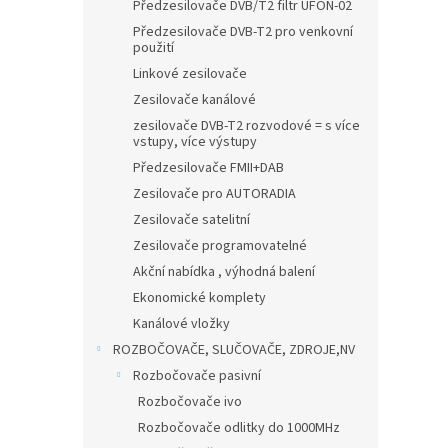
n
Předzesilovače DVB/T2 filtr UFON-02
e
Předzesilovače DVB-T2 pro venkovní
l
použití
Linkové zesilovače
Zesilovače kanálové
zesilovače DVB-T2 rozvodové = s více
vstupy, více výstupy
Předzesilovače FMII+DAB
Zesilovače pro AUTORADIA
Zesilovače satelitní
Zesilovače programovatelné
Akční nabídka , výhodná balení
Ekonomické komplety
Kanálové vložky
ROZBOČOVAČE, SLUČOVAČE, ZDROJE,NV
Rozbočovače pasivní
Rozbočovače ivo
Rozbočovače odlitky do 1000MHz