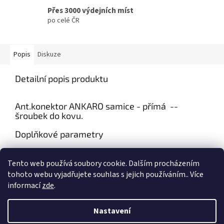
Přes 3000 výdejních míst
po celé ČR
Popis
Diskuze
Detailní popis produktu
Ant.konektor ANKARO samice - přímá --
šroubek do kovu.
Doplňkové parametry
Kategorie
:
Konektory IEC
Tento web používá soubory cookie. Dalším procházením
Hmotnost
:
0.007 kg
tohoto webu vyjadřujete souhlas s jejich používáním.. Více
informací
zde
.
Z
á
Nastavení
Vytvořil Shoptet
p