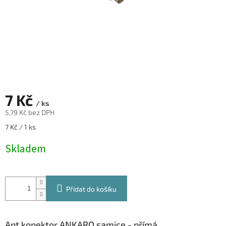
7 Kč
/ ks
5,79 Kč bez DPH
Měrná
7 Kč / 1 ks
cena:
Skladem
Přidat do košíku
Ant.konektor ANKARO samice - přímá