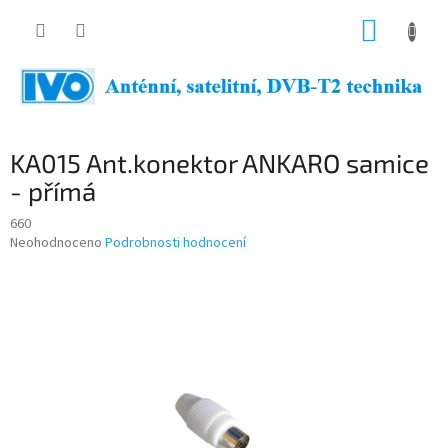
Přejít
NÁKUP
na
obsah
KOŠÍK
KA015 Ant.konektor ANKARO samice
- přímá
660
Průměrné
Neohodnoceno
Podrobnosti hodnocení
hodnocení
produktu
je
0,0
z
5
hvězdiček.