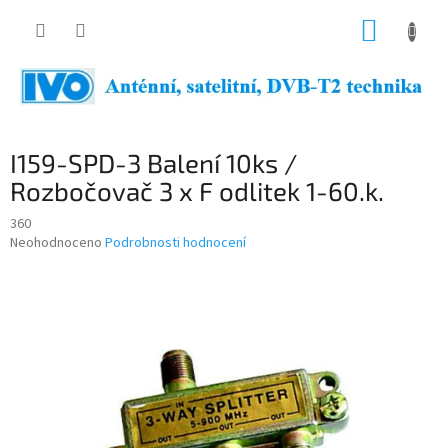
Přejít
NÁKUP
na
obsah
KOŠÍK
I159-SPD-3 Balení 10ks /
Rozbočovač 3 x F odlitek 1-60.k.
360
Průměrné
Neohodnoceno
Podrobnosti hodnocení
hodnocení
produktu
je
0,0
z
5
hvězdiček.