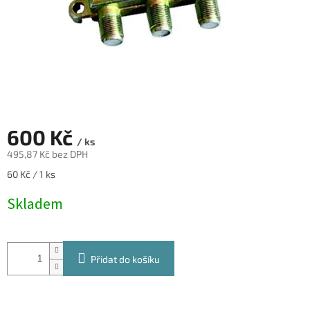
600 Kč
/ ks
495,87 Kč bez DPH
Měrná
60 Kč / 1 ks
cena:
Skladem
Přidat do košíku