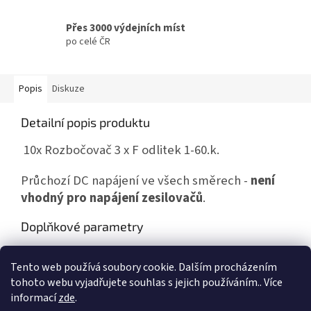
Přes 3000 výdejních míst
po celé ČR
Popis
Diskuze
Detailní popis produktu
10x Rozbočovač 3 x F odlitek 1-60.k.
Průchozí DC napájení ve všech směrech -
není
vhodný pro napájení zesilovačů
.
Doplňkové parametry
Kategorie
:
Rozbočovače odlitky do 1000MHz
Tento web používá soubory cookie. Dalším procházením
Hmotnost
:
0.027 kg
tohoto webu vyjadřujete souhlas s jejich používáním.. Více
informací
zde
.
Z