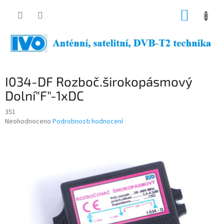
Přejít
NÁKUP
na
obsah
KOŠÍK
I034-DF Rozboč.širokopásmový
Dolní"F"-1xDC
351
Průměrné
Neohodnoceno
Podrobnosti hodnocení
hodnocení
produktu
je
0,0
z
5
hvězdiček.