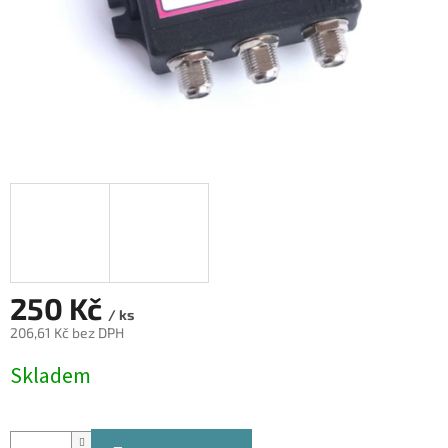
250 Kč
/ ks
206,61 Kč bez DPH
Měrná
Skladem
cena: