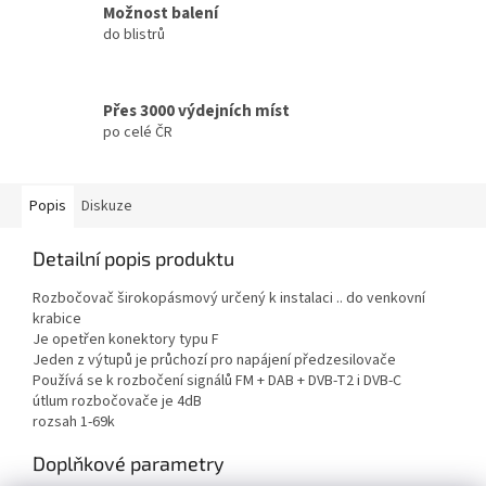
Možnost balení
do blistrů
Přes 3000 výdejních míst
po celé ČR
Popis
Diskuze
Detailní popis produktu
Rozbočovač širokopásmový určený k instalaci .. do venkovní
krabice
Je opetřen konektory typu F
Jeden z výtupů je průchozí pro napájení předzesilovače
Používá se k rozbočení signálů FM +
DAB
+
DVB
-T2 i
DVB
-C
útlum rozbočovače je 4dB
rozsah 1-69k
Doplňkové parametry