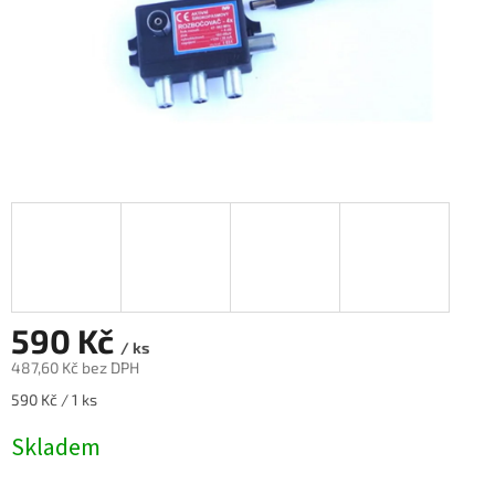
590 Kč
/ ks
487,60 Kč bez DPH
Měrná
590 Kč / 1 ks
cena:
Skladem