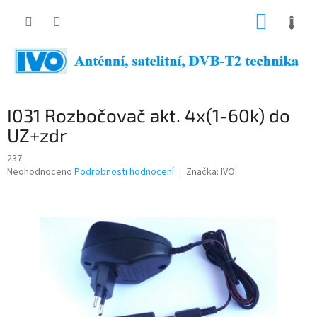
Přejít
NÁKUP
na
obsah
KOŠÍK
I031 Rozbočovač akt. 4x(1-60k) do
UZ+zdr
237
Průměrné
Neohodnoceno
Podrobnosti hodnocení
Značka:
IVO
hodnocení
produktu
je
0,0
z
5
hvězdiček.