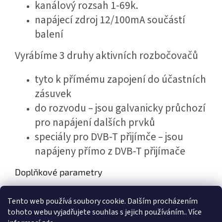
kanálový rozsah 1-69k.
napájecí zdroj 12/100mA součástí
balení
Vyrábíme 3 druhy aktivních rozbočovačů
tyto k přímému zapojení do účastních
zásuvek
do rozvodu – jsou galvanicky průchozí
pro napájení dalších prvků
speciály pro
DVB
-T přijímče – jsou
napájeny přímo z
DVB
-T přijímače
Doplňkové parametry
Kategorie
:
ROZBOČOVAČE, SLUČOVAČE, ZDROJE,NV
Tento web používá soubory cookie. Dalším procházením
Hmotnost
:
0.186 kg
tohoto webu vyjadřujete souhlas s jejich používáním.. Více