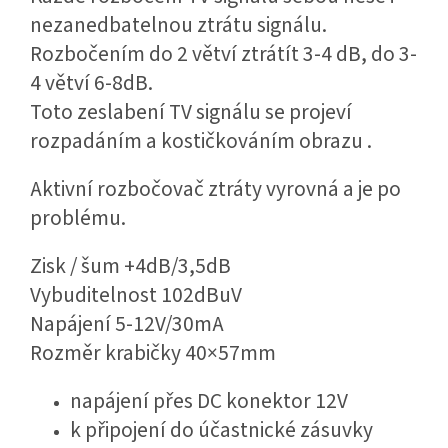
nezanedbatelnou ztrátu signálu.
Rozbočením do 2 větví ztrátít 3-4 dB, do 3-
4 větví 6-8dB.
Toto zeslabení TV signálu se projeví
rozpadáním a kostičkováním obrazu .
Aktivní rozbočovač ztráty vyrovná a je po
problému.
Zisk / šum +4dB/3,5dB
Vybuditelnost 102dBuV
Napájení 5-12V/30mA
Rozměr krabičky 40×57mm
napájení přes DC konektor 12V
k připojení do účastnické zásuvky