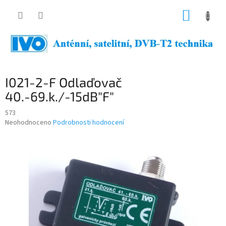
Přejít
NÁKUP
na
obsah
KOŠÍK
I021-2-F Odlaďovač
40.-69.k./-15dB"F"
573
Průměrné
Neohodnoceno
Podrobnosti hodnocení
hodnocení
produktu
je
0,0
z
5
hvězdiček.