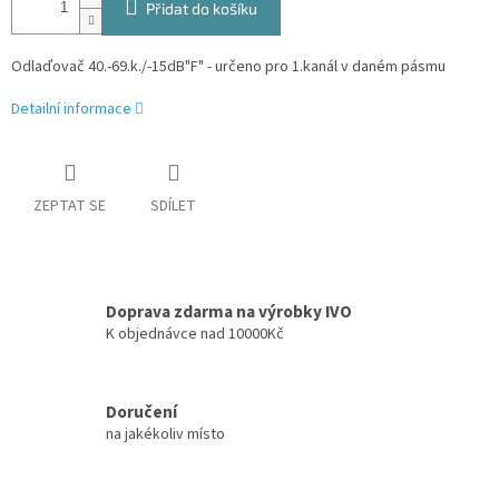
Přidat do košíku
Odlaďovač 40.-69.k./-15dB"F" - určeno pro 1.kanál v daném pásmu
Detailní informace
ZEPTAT SE
SDÍLET
Doprava zdarma na výrobky IVO
K objednávce nad 10000Kč
Doručení
na jakékoliv místo