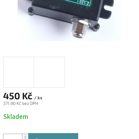
450 Kč
/ ks
371,90 Kč bez DPH
Měrná
Skladem
cena: