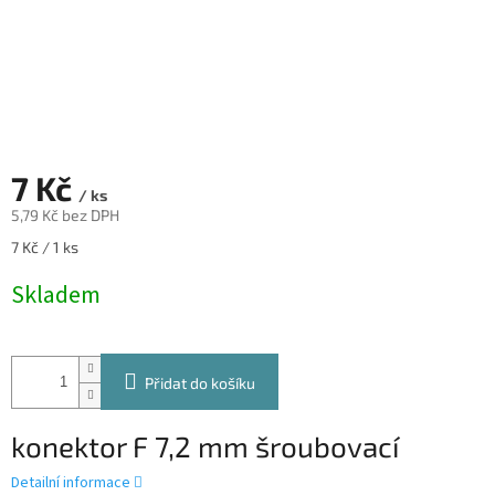
7 Kč
/ ks
5,79 Kč bez DPH
Měrná
7 Kč / 1 ks
cena:
Skladem
Přidat do košíku
konektor F 7,2 mm šroubovací
Detailní informace