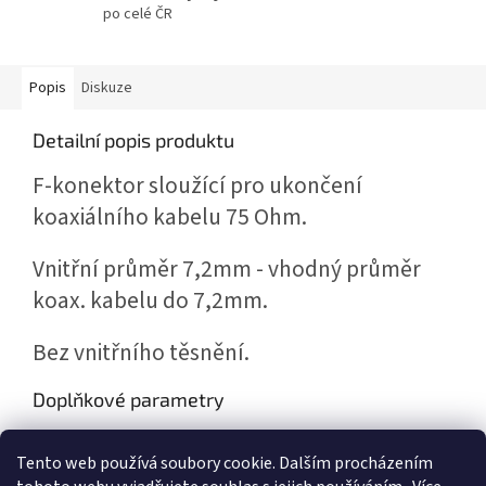
po celé ČR
Popis
Diskuze
Detailní popis produktu
F-konektor sloužící pro ukončení
koaxiálního kabelu 75 Ohm.
Vnitřní průměr 7,2mm - vhodný průměr
koax. kabelu do 7,2mm.
Bez vnitřního těsnění.
Doplňkové parametry
Kategorie
:
Konektory F
Tento web používá soubory cookie. Dalším procházením
Hmotnost
:
0.004 kg