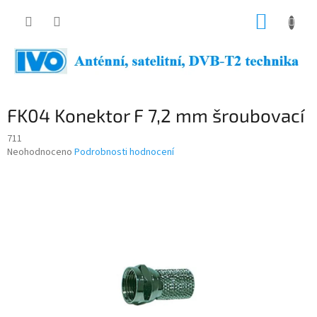
Přejít
NÁKUP
na
obsah
KOŠÍK
FK04 Konektor F 7,2 mm šroubovací
711
Průměrné
Neohodnoceno
Podrobnosti hodnocení
hodnocení
produktu
je
0,0
z
5
hvězdiček.