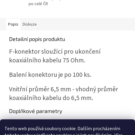
po celé ČR
Popis
Diskuze
Detailní popis produktu
F-konektor sloužící pro ukončení
koaxiálního kabelu 75 Ohm.
Balení konektoru je po 100 ks.
Vnitřní průměr 6,5 mm - vhodný průměr
koaxiálního kabelu do 6,5 mm.
Doplňkové parametry
Kategorie
:
Konektory F
Tento web používá soubory cookie. Dalším procházením
Hmotnost
:
0.003 kg