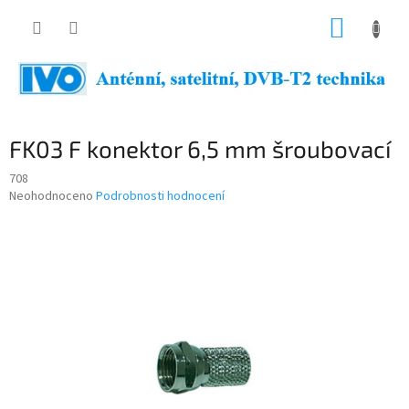
Přejít
NÁKUP
na
obsah
KOŠÍK
FK03 F konektor 6,5 mm šroubovací
708
Průměrné
Neohodnoceno
Podrobnosti hodnocení
hodnocení
produktu
je
0,0
z
5
hvězdiček.