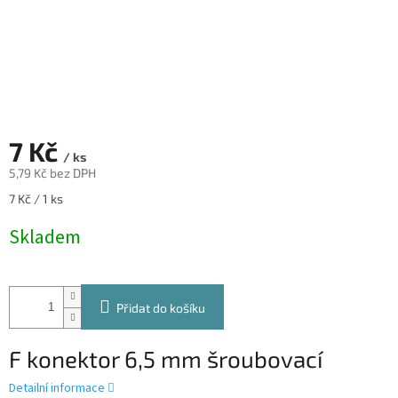
7 Kč
/ ks
5,79 Kč bez DPH
Měrná
7 Kč / 1 ks
cena:
Skladem
Přidat do košíku
F konektor 6,5 mm šroubovací
Detailní informace