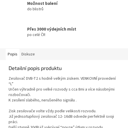
Možnost balení
do blistrů
Přes 3000 výdejních míst
po celé ČR
Popis
Diskuze
Detailní popis produktu
Zesilovač
DVB
-T2 s hodně velkým ziskem.
VENKOVNÍ
provedení
“L”
Určen výhradně pro velké rozvody s cca 8mi a více násobnými
rozbočovači.
K zesílení slabého, nerušeného signálu .
Zisk zesilovače volte vždy podle velikosti rozvodu.
Již jednsotupňový zesilovač 12- 16dB odvede perfektně svoji
práci.
Další stupně 30dB již vykrývají “pouze” útlum v rozvodu.