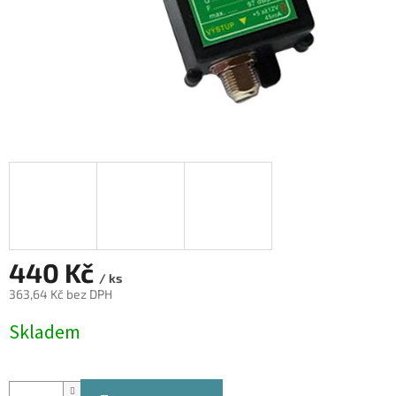
440 Kč
/ ks
363,64 Kč bez DPH
Měrná
Skladem
cena: