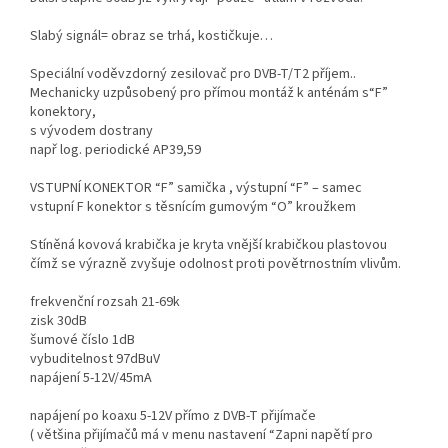
Slabý signál= obraz se trhá, kostičkuje…
Speciální voděvzdorný zesilovač pro
DVB
-T/T2 příjem..
Mechanicky uzpůsobený pro přímou montáž k anténám s“F”
konektory,
s vývodem dostrany
např log. periodické AP39,59
VSTUPNÍ
KONEKTOR
“F” samička , výstupní “F” – samec
vstupní F konektor s těsnícím gumovým “O” kroužkem
Stíněná kovová krabička je kryta vnější krabičkou plastovou
čímž se výrazně zvyšuje odolnost proti povětrnostním vlivům.
frekvenční rozsah 21-69k
zisk 30dB
šumové číslo 1dB
vybuditelnost 97dBuV
napájení 5-12V/45mA
napájení po koaxu 5-12V přímo z
DVB
-T přijímače
( většina přijímačů má v menu nastavení “Zapni napětí pro