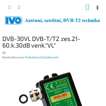
Přejít
NÁKUP
na
obsah
KOŠÍK
DVB-30VL DVB-T/T2 zes.21-
60.k.30dB venk."VL"
90
Průměrné
Neohodnoceno
Podrobnosti hodnocení
hodnocení
produktu
je
0,0
z
5
hvězdiček.