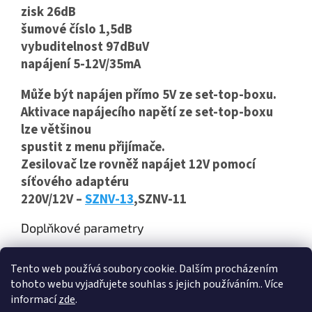
zisk 26dB
šumové číslo 1,5dB
vybuditelnost 97dBuV
napájení 5-12V/35mA
Může být napájen přímo 5V ze set-top-boxu.
Aktivace napájecího napětí ze set-top-boxu
lze většinou
spustit z menu přijímače.
Zesilovač lze rovněž napájet 12V pomocí
síťového adaptéru
220V/12V –
SZNV
-13
,SZNV-11
Doplňkové parametry
Kategorie
:
Akční nabídka , výhodná balení
Tento web používá soubory cookie. Dalším procházením
Hmotnost
:
1.5 kg
tohoto webu vyjadřujete souhlas s jejich používáním.. Více
informací
zde
.
Z