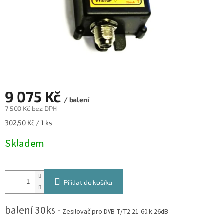
9 075 Kč
/ balení
7 500 Kč bez DPH
Měrná
302,50 Kč / 1 ks
cena:
Skladem
Přidat do košíku
balení 30ks -
Zesilovač pro DVB-T/T2 21-60.k.26dB