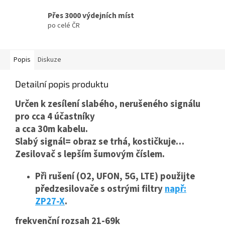
Přes 3000 výdejních míst
po celé ČR
Popis
Diskuze
Detailní popis produktu
Určen k zesílení slabého, nerušeného signálu
pro cca 4 účastníky
a cca 30m kabelu.
Slabý signál= obraz se trhá, kostičkuje…
Zesilovač s lepším šumovým číslem.
Při rušení (O2,
UFON
, 5G,
LTE
) použijte
předzesilovače s ostrými filtry
např:
ZP27-X
.
frekvenční rozsah 21-69k