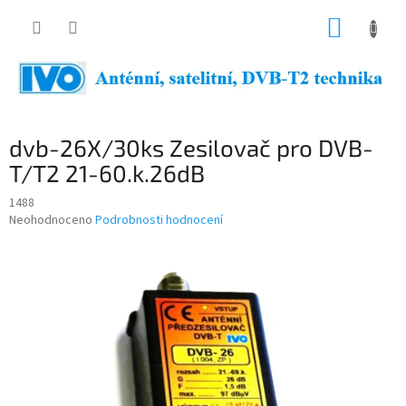
Přejít
NÁKUP
na
obsah
KOŠÍK
dvb-26X/30ks Zesilovač pro DVB-
T/T2 21-60.k.26dB
1488
Průměrné
Neohodnoceno
Podrobnosti hodnocení
hodnocení
produktu
je
0,0
z
5
hvězdiček.