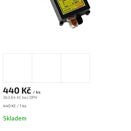
440 Kč
/ ks
363,64 Kč bez DPH
Měrná
440 Kč / 1 ks
cena:
Skladem