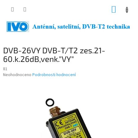
Přejít
NÁKUP
na
obsah
KOŠÍK
DVB-26VY DVB-T/T2 zes.21-
60.k.26dB,venk."VY"
81
Průměrné
Neohodnoceno
Podrobnosti hodnocení
hodnocení
produktu
je
0,0
z
5
hvězdiček.