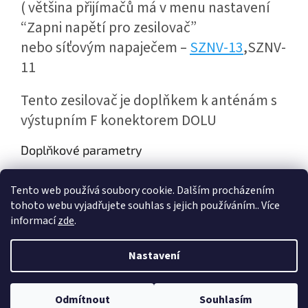
( většina přijímačů má v menu nastavení
“Zapni napětí pro zesilovač”
nebo síťovým napaječem –
SZNV
-13
,SZNV-
11
Tento zesilovač je doplňkem k anténám s
výstupním F konektorem
DOLU
Doplňkové parametry
Kategorie
:
Předzesilovače DVB-T2 pro venkovní použití
Tento web používá soubory cookie. Dalším procházením
Hmotnost
:
0.04 kg
tohoto webu vyjadřujete souhlas s jejich používáním.. Více
informací
zde
.
Z
á
Nastavení
Vytvořil Shoptet
p
a
t
Odmítnout
Souhlasím
Copyright 2026
ivo-pt
. Všechna práva vyhrazena.
í