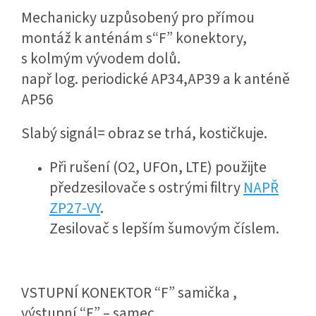
Mechanicky uzpůsobený pro přímou
montáž k anténám s“F” konektory,
s kolmým vývodem dolů.
např log. periodické AP34,AP39 a k anténě
AP56
Slabý signál= obraz se trhá, kostičkuje.
Při rušení (O2,
UFO
n,
LTE
) použijte
předzesilovače s ostrými filtry
NAPŘ
ZP27-VY
.
Zesilovač s lepším šumovým číslem.
VSTUPNÍ
KONEKTOR
“F” samička ,
výstupní “F” – samec