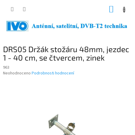
Přejít
NÁKUP
na
obsah
KOŠÍK
DRS05 Držák stožáru 48mm, jezdec
1 - 40 cm, se čtvercem, zinek
963
Průměrné
Neohodnoceno
Podrobnosti hodnocení
hodnocení
produktu
je
0,0
z
5
hvězdiček.