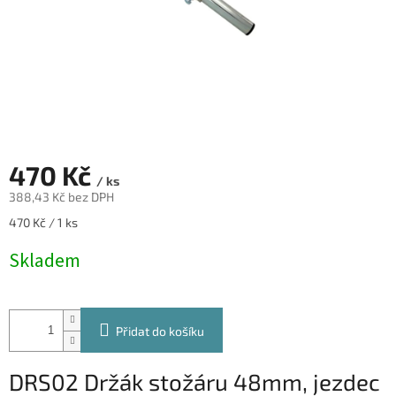
470 Kč
/ ks
388,43 Kč bez DPH
Měrná
470 Kč / 1 ks
cena:
Skladem
Přidat do košíku
DRS02 Držák stožáru 48mm, jezdec